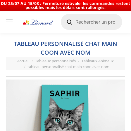
DU 25/07 AU 15/08 : Fermeture estivale, les commandes restent
possibles mais les délais sont rallongés.
Recherche
de
produits
TABLEAU PERSONNALISÉ CHAT MAIN
COON AVEC NOM
Vous êtes ici :
Accueil
Tableaux personnalisés
Tableaux Animaux
tableau personnalisé chat main coon avec nom