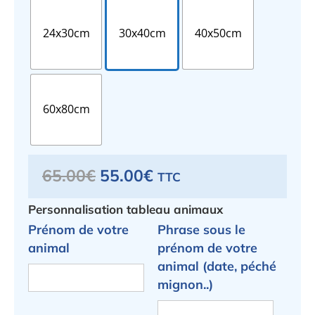
24x30cm
30x40cm
40x50cm
60x80cm
Le
Le
65.00
€
55.00
€
TTC
prix
prix
initial
actuel
Personnalisation tableau animaux
était :
est :
65.00€.
55.00€.
Prénom de votre
Phrase sous le
animal
prénom de votre
animal (date, péché
mignon..)