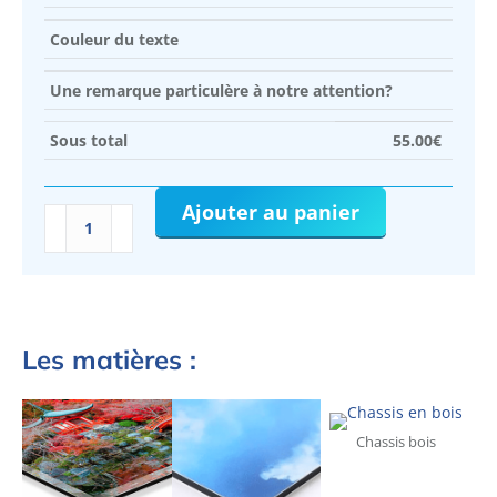
Couleur du texte
Une remarque particulère à notre attention?
Sous total
55.00
€
Ajouter au panier
quantité
de
tableau
personnalisé
chat
main
Les matières :
coon
avec
nom
Chassis bois