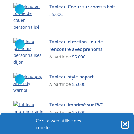
Les
produit
Tableau Coeur sur chassis bois
options
a
55.00
€
peuvent
plusieurs
être
Ce
variations.
choisies
produit
Les
sur
a
options
Tableau direction lieu de
la
plusieurs
peuvent
page
rencontre avec prénoms
variations.
être
du
A partir de
55.00
€
Les
choisies
produit
options
Ce
sur
peuvent
produit
la
Tableau style popart
être
a
page
A partir de
55.00
€
choisies
plusieurs
du
sur
variations.
Ce
produit
la
Les
produit
Tableau imprimé sur PVC
page
options
a
A partir de
35.00
€
du
peuvent
plusieurs
produit
Ce site web utilise des
être
variations.
Ce
cookies.
choisies
Les
produit