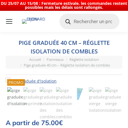
DU 25/07 AU 15/08 : Fermeture estivale, les commandes restent
possibles mais les délais sont rallongés.
Recherche
de
produits
PIGE GRADUÉE 40 CM – RÉGLETTE
ISOLATION DE COMBLES
Vous êtes ici :
Accueil
Panneaux
Réglette isolation
Pige graduée 40 cm – Réglette isolation de combles
PROMO
A partir de
75.00
€