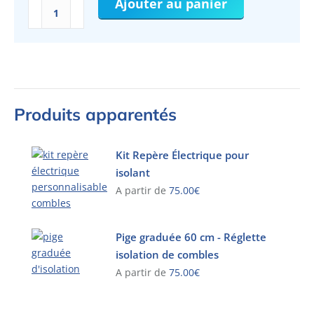
Ajouter au panier
quantité
de
Pige
graduée
40
cm
-
Produits apparentés
Réglette
isolation
de
Kit Repère Électrique pour
combles
isolant
A partir de
75.00
€
Ce
produit
Pige graduée 60 cm - Réglette
a
isolation de combles
plusieurs
A partir de
75.00
€
variations.
Les
Ce
options
produit