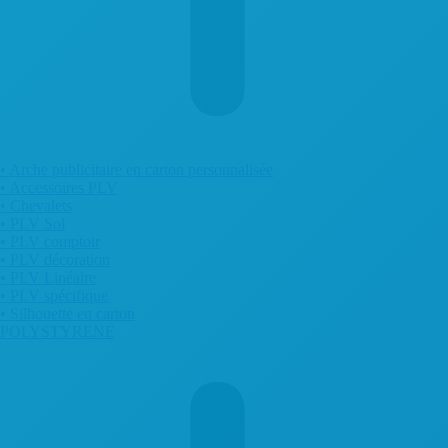
• Arche publicitaire en carton personnalisée
• Accessoires PLV
• Chevalets
• PLV Sol
• PLV comptoir
• PLV décoration
• PLV Linéaire
• PLV spécifique
• Silhouette en carton
POLYSTYRENE