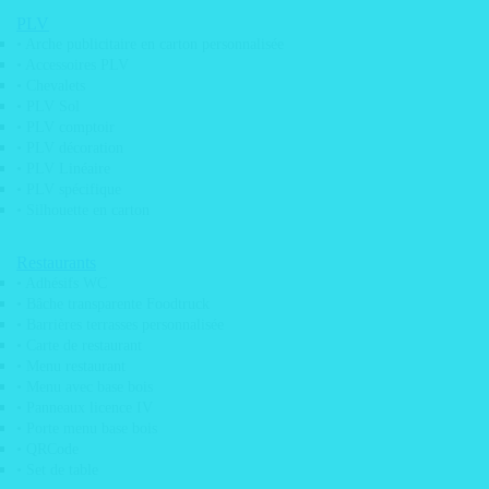
PLV
• Arche publicitaire en carton personnalisée
• Accessoires PLV
• Chevalets
• PLV Sol
• PLV comptoir
• PLV décoration
• PLV Linéaire
• PLV spécifique
• Silhouette en carton
• Adhésif décoration mural skyline
• Adhésif de discretion vitrine
Restaurants
• Adhésif de sécurité
• Adhésifs WC
• Adhésif dépoli design vitrine
• Bâche transparente Foodtruck
• Adhésif pour miroir
• Barrières terrasses personnalisée
• Adhésif vitrine
• Carte de restaurant
• Adhésif visuel meuble
• Menu restaurant
• Déploiement d’adhésif
• Menu avec base bois
• Etiquette 3D doming
• Panneaux licence IV
• Etiquettes emballage
• Porte menu base bois
• Etiquette electrostatique
• QRCode
• Film anti graffitis
• Set de table
• Marquage véhicule / covering