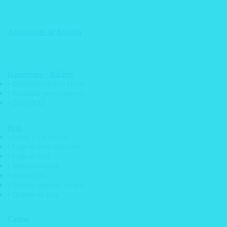
• Plaque aimantée véhicule
• Magnets Frigo Restaurant
• Plaque de rallye
• Magnets Frigo Imprimé & Découpe
• Plaque moto
• Panneau signalétique
Accessoires de fixation
• Magnets Frigo QR Code
• Enseigne lumineuse
• Magnet photobooth
• Pochoir Mobylette
CONTACT
Banderoles / Bâches
• Banderole barrière Heras
Voir le panier
Commande
• Banderole promotionnelle
Pas de produit dans le panier.
• Bâche XXL
Recherche de produits
Bois
• Caisse à vin en bois
Voir le panier
• Logo en bois végétalisé
Commande
Pas de produit dans le panier.
• Logo en bois
• Menu restaurant
Recherche de produits
• Plaques WC
• Tableau imprimé sur bois
• Trophée en bois
Recherche de produits
Carton