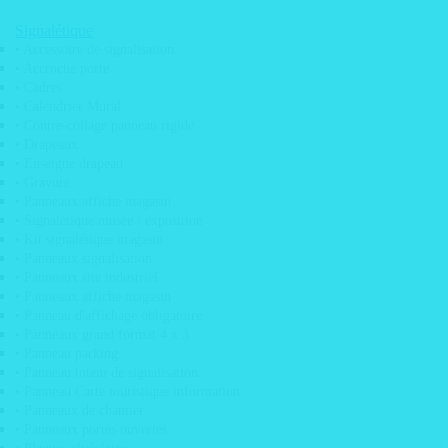
• Micro perforé véhicule
• Post-it personnalisé
Signalétique
• Kit signalétique magasin
• Accessoire de signalisation
• Pose d’adhésifs
• Accroche porte
• Sticker adhésif QRcode
• Cadres
Auto / Moto
• Calendrier Mural
• Contre-collage panneau rigide
• Drapeaux
• Enseigne drapeau
• Gravure
• Panneaux affiche magasin
• Signalétique musée / exposition
• Kit signalétique magasin
• Panneaux signalisation
• Panneaux site industriel
• Panneaux affiche magasin
• Panneau d'affichage obligatoire
• Panneaux grand format 4 x 3
• Panneau parking
• Panneau totem de signalisation
• Panneau Carte touristique information
• Panneaux de chantier
• Panneaux portes ouvertes