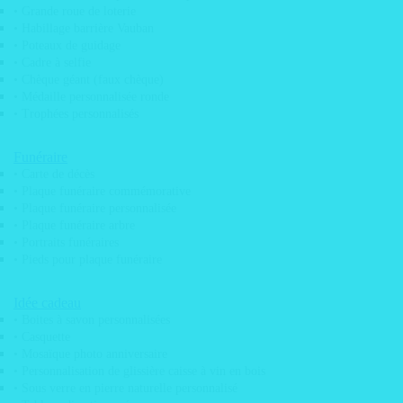
• Grande roue de loterie
• Habillage barrière Vauban
Qui sommes nous?
Nos engagements
• Poteaux de guidage
Pose d’adhésif & vitrophanie
• Cadre à selfie
Service de pose / déploiement sur toute la France
• Chèque géant (faux chèque)
Parc machine
• Médaille personnalisée ronde
Services graphiques
• Trophées personnalisés
Funéraire
• Carte de décès
• Plaque funéraire commémorative
• Plaque funéraire personnalisée
• Plaque funéraire arbre
• Portraits funéraires
• Pieds pour plaque funéraire
Idée cadeau
• Boites à savon personnalisées
• Casquette
• Mosaïque photo anniversaire
• Personnalisation de glissière caisse à vin en bois
• Sous verre en pierre naturelle personnalisé