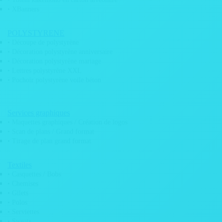
• XBanners
POLYSTYRENE
• Découpe de polystyrène
• Décoration polystyrène anniversaire
• Adhésifs Rallye
• Décoration polystyrène mariage
• Adhésif Instagram
• Lettres polystyrène XXL
• Adhésif club rétro
• Pochoir polystyrène voile béton
• Etiquette pare brise
• Kit déco automobile
• Kit déco mobylette
• Logos Vintage
Services graphiques
• Marquage véhicule / covering
• Maquettes graphiques / Création de logos
• Cache plaque immatriculation
• Scan de plans / Grand format
• Drapeaux
• Tirage de plan grand format
• Plaque aimantée véhicule
• Plaque de rallye
• Plaque moto
Textiles
• Panneau signalétique
• Casquettes / Bobs
• Enseigne lumineuse
• Chemises
• Pochoir Mobylette
• Gilets
Banderoles / Bâches
• Polos
• Serviettes
• Sweats