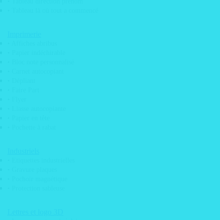
• Tableau direction prénom
• Tableau là où tout a commencé
Imprimerie
• Affiches abribus
• Papier indéchirable
• Bloc note personnalisé
Maquettes graphiques
• Carnet autocopiant
Scan de plans
• Dépliant
Tirage de plan grand format
• Faire Part
Actu
• Flyer
PRODUITS
• Liasse autocopiante
• Papier en tête
• Pochette à rabat
Industriels
• Etiquettes industrielles
• Gravure plaques
• Pochoir magnétique
• Protection sableuse
Lettres et logo 3D