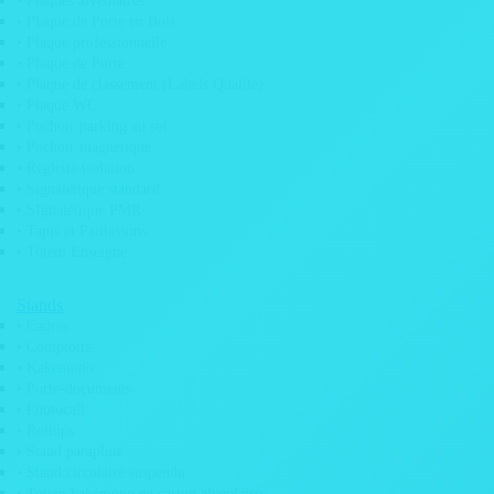
• Plaques alvéolaires
• Plaque de Porte en Bois
• Plaque professionnelle
• Plaque de Porte
• Plaque de classement (Labels Qualité)
• Plaque WC
• Adhésif véhicule
• Pochoir parking au sol
• Pochoir magnétique
• Règlette isolation
• Signalétique standard
• SIgnalétique PMR
• Tapis et Paillassons
• Totem Enseigne
Stands
• Cadres
• Comptoirs
• Kakemono
• Porte-documents
• Photocall
• Rollups
• Stand parapluie
• Stand circulaire suspendu
• Totem kakémono en carton alvéolaire