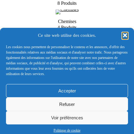
8 Produits
Chemises
4 Produits
Ce site web utilise des cookies.
Tabliers
Les cookies nous permettent de personnaliser le contenu et les annonces, d'offrir des
3 Produits
fonctionnalités relatives aux médias sociaux et d'analyser notre trafic. Nous partageons
également des informations sur l'utilisation de notre site avec nos partenaires de
médias sociaux, de publicité et d'analyse, qui peuvent combiner celles-ci avec d'autres
informations que vous leur avez fournies ou qu'ils ont collectées lors de votre
Serviettes
utilisation de leurs services.
1 Produit
Accepter
Refuser
Voir préférences
Conditions générales de vente
footer
Politique de cookie
LEONARD - SARL au capital de 50 000€