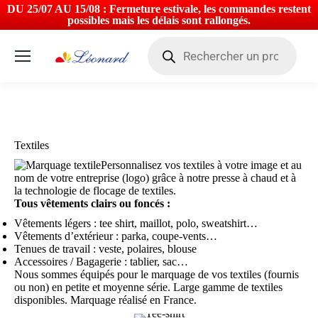
DU 25/07 AU 15/08 : Fermeture estivale, les commandes restent
possibles mais les délais sont rallongés.
Recherche
de
produits
Textiles
Vous êtes ici :
Textiles
Personnalisez vos textiles à votre image et au
nom de votre entreprise (logo) grâce à notre presse à chaud et à
la technologie de flocage de textiles.
Tous vêtements clairs ou foncés :
Vêtements légers : tee shirt, maillot, polo, sweatshirt…
Vêtements d’extérieur : parka, coupe-vents…
Tenues de travail : veste, polaires, blouse
Accessoires / Bagagerie : tablier, sac…
Nous sommes équipés pour le marquage de vos textiles (fournis
ou non) en petite et moyenne série. Large gamme de textiles
disponibles. Marquage réalisé en France.