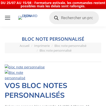
DU 25/07 AU 15/08 : Fermeture estivale, les commandes restent
possibles mais les délais sont rallongés.
Recherche
de
produits
BLOC NOTE PERSONNALISÉ
Vous êtes ici :
Accueil
Imprimerie
Bloc note personnalisé
Bloc note personnalisé
VOS BLOC NOTES
PERSONNALISÉS