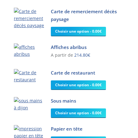
variations.
Carte de remerciement décès
Les
paysage
options
peuvent
Choisir une option - 0.00€
être
choisies
Affiches abribus
sur
A partir de
214.80
€
la
page
Ce
du
produit
Carte de restaurant
produit
a
Choisir une option - 0.00€
plusieurs
variations.
Les
Sous mains
options
Choisir une option - 0.00€
peuvent
être
choisies
Papier en tête
sur