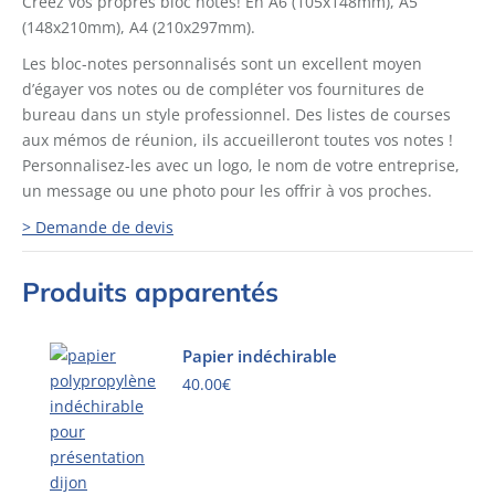
Créez vos propres bloc notes! En A6 (105x148mm), A5
(148x210mm), A4 (210x297mm).
Les bloc-notes personnalisés sont un excellent moyen
d’égayer vos notes ou de compléter vos fournitures de
bureau dans un style professionnel. Des listes de courses
aux mémos de réunion, ils accueilleront toutes vos notes !
Personnalisez-les avec un logo, le nom de votre entreprise,
un message ou une photo pour les offrir à vos proches.
> Demande de devis
Produits apparentés
Papier indéchirable
40.00
€
Ce
produit
a
plusieurs