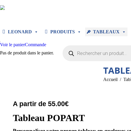
LEONARD
PRODUITS
TABLEAUX
Voir le panier
Commande
Recherche
de
Pas de produit dans le panier.
produits
TABLE
Vous êtes ici :
Accueil
Tab
A partir de
55.00
€
Tableau POPART
Personnalisez votre propre tableau en quelques s