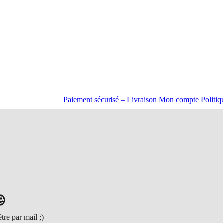
Paiement sécurisé – Livraison
Mon compte
Politi

re par mail ;)