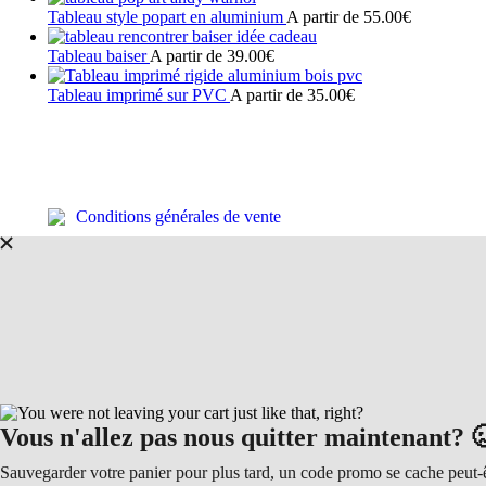
Les
plusieurs
produit
Tableau style popart en aluminium
A partir de
55.00
€
options
variations.
a
Ce
peuvent
Les
plusieurs
produit
Tableau baiser
A partir de
39.00
€
être
options
variations.
a
Ce
choisies
peuvent
Les
plusieurs
produit
Tableau imprimé sur PVC
A partir de
35.00
€
sur
être
options
variations.
a
Ce
la
choisies
peuvent
Les
plusieurs
produit
page
sur
être
options
variations.
a
du
la
choisies
peuvent
Les
plusieurs
produit
page
sur
être
options
variations.
du
la
choisies
peuvent
Les
Conditions générales de vente
produit
page
sur
être
options
du
la
choisies
peuvent
produit
page
sur
être
du
la
choisies
produit
page
sur
du
la
produit
page
du
produit
Vous n'allez pas nous quitter maintenant? 
Sauvegarder votre panier pour plus tard, un code promo se cache peut-êt