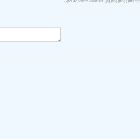
Types de fichiers autorisés: jpg jpeg jpe gif png pdf