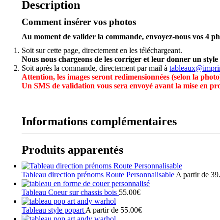
Description
sur
chassis
Comment insérer vos photos
bois
Au moment de valider la commande, envoyez-nous vos 4 pho
Soit sur cette page, directement en les téléchargeant.
Nous nous chargeons de les corriger et leur donner un style
Soit après la commande, directement par mail à
tableaux@impri
Attention, les images seront redimensionnées (selon la photo
Un SMS de validation vous sera envoyé avant la mise en pr
Informations complémentaires
Produits apparentés
Tableau direction prénoms Route Personnalisable
A partir de
39
Ce
produit
Tableau Coeur sur chassis bois
55.00
€
a
Ce
plusieurs
produit
Tableau style popart
A partir de
55.00
€
variations.
a
Ce