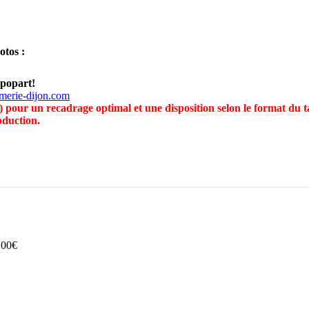
tos :
 popart!
merie-dijon.com
) pour un recadrage optimal et une disposition selon le format du ta
oduction.
.00
€