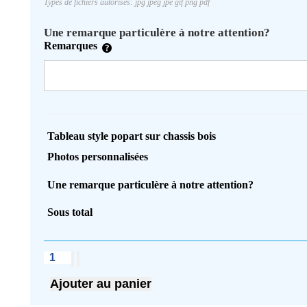
Types de fichiers autorisés: jpg jpeg jpe gif png pdf
Une remarque particulère à notre attention?
Remarques
Tableau style popart sur chassis bois
Photos personnalisées
Une remarque particulère à notre attention?
Sous total
quantité
de
Tableau
Ajouter au panier
style
popart