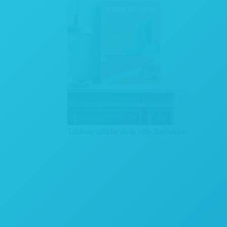
Tableau/ affiche de la ville Barcelone