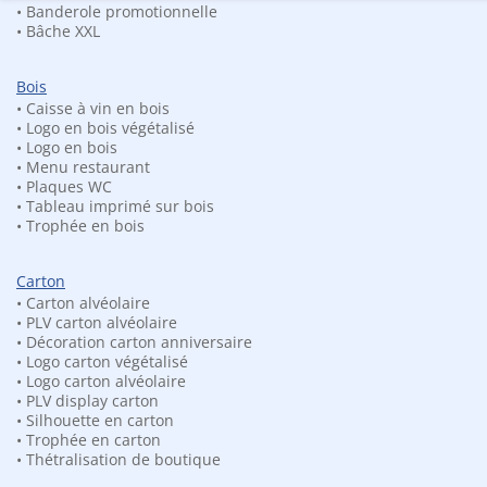
qrcode
• Banderole promotionnelle
• Bâche XXL
Jardin
Industrielle
Bois
MAGNETS
• Caisse à vin en bois
• Logo en bois végétalisé
• Magnets Frigo
• Logo en bois
• Menu restaurant
Fêtes /
• Plaques WC
Evenements
• Tableau imprimé sur bois
• Trophée en bois
• Magnets Frigo
Voyage
Carton
• Magnets Frigo
• Carton alvéolaire
• PLV carton alvéolaire
Animaux
• Décoration carton anniversaire
• Logo carton végétalisé
• Magnets Frigo
• Logo carton alvéolaire
Auto & Moto
• PLV display carton
• Silhouette en carton
• Magnets Frigo
• Trophée en carton
• Thétralisation de boutique
Publicitaire