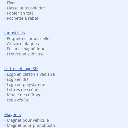
• Flyer
• Liasse autocopiante
EN RELIEF 3D
• Papier en tête
• Pochette à rabat
Imprimez votre logo ou lettre végétal personnalisé pour
donner une touche naturelle, tendance et écologique à
Industriels
votre communication.
• Etiquettes industrielles
• Gravure plaques
Nous incrustons un
végétal
stabilisé dans le
matériau de
• Pochoir magnétique
votre choix
• Protection sableuse
, préalablement découpé dans la forme souhaitée.
Lettres et logo 3D
Les plus du logo végétal 3D :
• Logo en carton alvéolaire
• Logo en 3D
• D’après votre
logo vectoriel
• Logo en polystyrène
• Logo en 3D
écologique
et
durable
• Lettres de scène
• Moule de coffrage
• Osez une décoration à votre image
unique!
• Logo végétal
• Possibilité de le réaliser le le matériau de votre choix : PVC
(blanc, noir, PMMA plexiglas, Bois (EVA, médium, OSB),
Magnets
Carton, Polystyrène, Aluminium brossé, Pexiglas
• Magnet pour véhicule
• Végétal mousse
lichen stabilisé
(sans arrosage)
• Magnet pour photobooth
• Nombreux
coloris au choix
: Jaune, Vert citron, Pacific, Vert