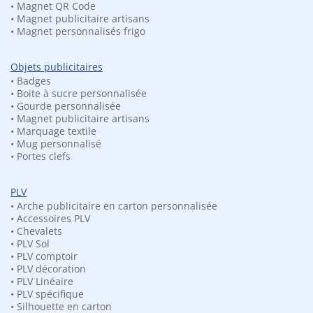
• Magnet QR Code
foncé, Vert nature, violet, bleu…)
• Magnet publicitaire artisans
• Magnet personnalisés frigo
•
Préparation rapide
dans nos locaux à Dijon
Végétal utilisé :
Objets publicitaires
Nous utilisons du lichen stabilisé, qui n’a pas besoin
• Badges
• Boite à sucre personnalisée
d’entretien, ni de lumière ni d’arrosage et qui restera intacte
• Gourde personnalisée
durablement.
• Magnet publicitaire artisans
• Marquage textile
• Mug personnalisé
• Portes clefs
Disponible en
plusieurs coloris
PLV
• Arche publicitaire en carton personnalisée
• Accessoires PLV
• Chevalets
• PLV Sol
• PLV comptoir
• PLV décoration
• PLV Linéaire
• PLV spécifique
• Silhouette en carton