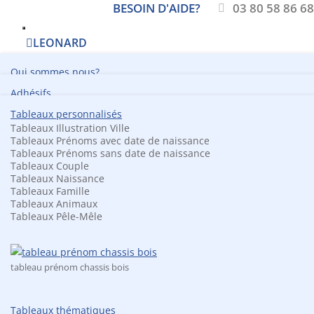
BESOIN D'AIDE?
03 80 58 86 68
LEONARD
PRODUITS
Qui sommes nous?
TABLEAUX
Adhésifs
GRAVURE
• Adhésif décoration mural skyline
Nos engagements
Tableaux personnalisés
• Adhésif de discretion vitrine
Boite aux
Tableaux Illustration Ville
• Adhésif de sécurité
Tableaux Prénoms avec date de naissance
• Adhésif dépoli design vitrine
Parc machine
lettres
Tableaux Prénoms sans date de naissance
• Adhésif pour miroir
Tableaux Couple
• Plaque
• Adhésif vitrine
Tableaux Naissance
• Adhésif visuel meuble
Services graphiques
nominative
Tableaux Famille
• Déploiement d'adhésif
Maquettes graphiques
Tableaux Animaux
• Etiquette 3D doming
Scan de plans
gravée
Tableaux Pêle-Mêle
• Etiquettes emballage
Tirage de plan grand format
• Plaque de
• Etiquette electrostatique
• Film anti graffitis
numérotation
Pose d'adhésif & vitrophanie
• Marquage véhicule / covering
tableau prénom chassis bois
• Micro perforé véhicule
gravée
• Post-it personnalisé
• Plaque
Service de pose / déploiement sur toute la France
• Kit signalétique magasin
• Pose d'adhésifs
Tableaux thématiques