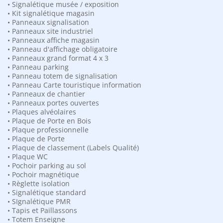
• Signalétique musée / exposition
• Kit signalétique magasin
• Panneaux signalisation
• Panneaux site industriel
• Panneaux affiche magasin
• Panneau d'affichage obligatoire
Demande de d
evis gratuit
• Panneaux grand format 4 x 3
• Panneau parking
• Panneau totem de signalisation
• Panneau Carte touristique information
• Panneaux de chantier
Logo / lettres en relief 3D végétal
• Panneaux portes ouvertes
• Plaques alvéolaires
• Plaque de Porte en Bois
Produits apparentés
• Plaque professionnelle
• Plaque de Porte
• Plaque de classement (Labels Qualité)
Lettre de
Lettre de
• Plaque WC
• Pochoir parking au sol
mariage
mariage
• Pochoir magnétique
géante O
géante J e
• Règlette isolation
en
polystyrèn
• Signalétique standard
• SIgnalétique PMR
polystyrène
50.00
€
• Tapis et Paillassons
50.00
€
• Totem Enseigne
Ce