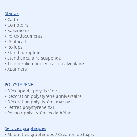
produit
Ce
a
Stands
produit
Lettre de
Logo LOVE
• Cadres
plusieurs
a
mariage
en 3D
• Comptoirs
variations.
plusieurs
géante G
polystyrèn
• Kakemono
Les
variations.
• Porte-documents
en
options
• Photocall
Les
Choisir
polystyrène
une
• Rollups
peuvent
options
option -
• Stand parapluie
50.00
€
0.00€
être
peuvent
• Stand circulaire suspendu
choisies
Ce
être
• Totem kakémono en carton alvéolaire
• XBanners
sur
produit
choisies
Logo en
Logo 3D
la
a
sur
carton
en bois
page
plusieurs
la
POLYSTYRENE
alvéolaire
(medium)
du
variations.
• Découpe de polystyrène
page
A partir
• Décoration polystyrène anniversaire
produit
Les
du
Choisir
de
65.00
€
• Décoration polystyrène mariage
une
options
produit
option
• Lettres polystyrène XXL
Ce
- 0.00€
peuvent
• Pochoir polystyrène voile béton
produit
être
a
choisies
Services graphiques
plusieurs
sur
• Maquettes graphiques / Création de logos