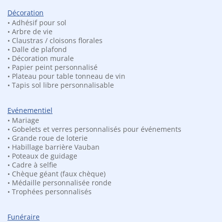
Artisan
Décoration
• Magnets Frigo
• Adhésif pour sol
• Arbre de vie
Sport
• Claustras / cloisons florales
• Magnets Frigo
• Dalle de plafond
• Décoration murale
Restaurant
• Papier peint personnalisé
• Plateau pour table tonneau de vin
• Magnets Frigo
• Tapis sol libre personnalisable
Imprimé &
Découpe
Evénementiel
• Mariage
• Magnets Frigo
• Gobelets et verres personnalisés pour événements
QR Code
• Grande roue de loterie
• Habillage barrière Vauban
• Magnet
• Poteaux de guidage
• Cadre à selfie
photobooth
• Chèque géant (faux chèque)
CONTACT
• Médaille personnalisée ronde
• Trophées personnalisés
LOGO VÉGÉTALISÉ 3D
Funéraire