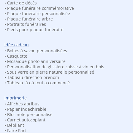
Vous êtes ici :
Accueil
Hotel restaurant
Décoration
Logo végétalisé 3D
• Carte de décès
• Plaque funéraire commémorative
• Plaque funéraire personnalisée
• Plaque funéraire arbre
• Portraits funéraires
• Pieds pour plaque funéraire
Idée cadeau
• Boites à savon personnalisées
• Casquette
• Mosaïque photo anniversaire
• Personnalisation de glissière caisse à vin en bois
• Sous verre en pierre naturelle personnalisé
• Tableau direction prénom
• Tableau là où tout a commencé
Imprimerie
• Affiches abribus
• Papier indéchirable
• Bloc note personnalisé
• Carnet autocopiant
• Dépliant
VOTRE LOGO VÉGÉTALISÉ
• Faire Part