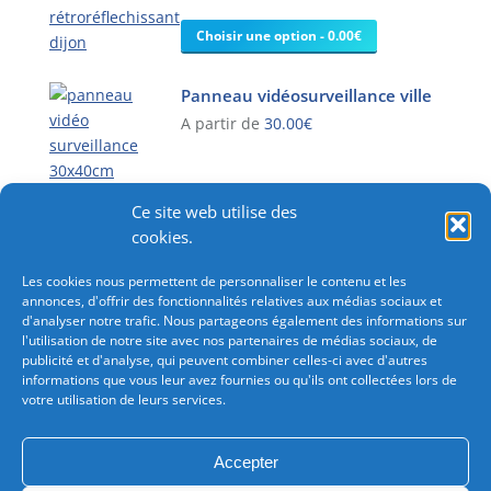
a
plusieurs
Choisir une option - 0.00€
variations.
Les
Panneau vidéosurveillance ville
options
A partir de
30.00
€
peuvent
être
Ce
choisies
produit
sur
a
Ce site web utilise des
Kit adhésif signalétique magasin
la
plusieurs
cookies.
page
variations.
Choisir une option - 0.00€
Les cookies nous permettent de personnaliser le contenu et les
du
Les
annonces, d'offrir des fonctionnalités relatives aux médias sociaux et
produit
options
d'analyser notre trafic. Nous partageons également des informations sur
peuvent
l'utilisation de notre site avec nos partenaires de médias sociaux, de
être
publicité et d'analyse, qui peuvent combiner celles-ci avec d'autres
informations que vous leur avez fournies ou qu'ils ont collectées lors de
choisies
votre utilisation de leurs services.
sur
Besoin d'une commande importante?
Consultez-nous
la
pour bénéficiez de tarifications avantageuses.
page
Accepter
du