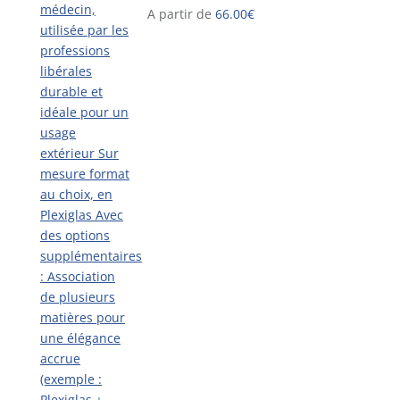
A partir de
66.00
€
du
produit
Ce
produit
a
plusieurs
variations.
Les
options
peuvent
être
choisies
sur
la
page
du
produit