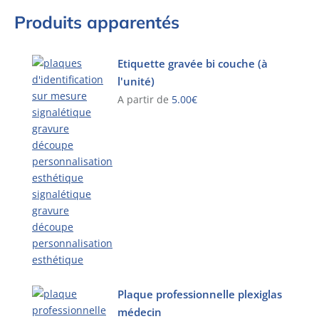
Produits apparentés
Etiquette gravée bi couche (à
l'unité)
A partir de
5.00
€
Ce
produit
a
plusieurs
variations.
Les
options
peuvent
être
choisies
sur
Plaque professionnelle plexiglas
la
médecin
page