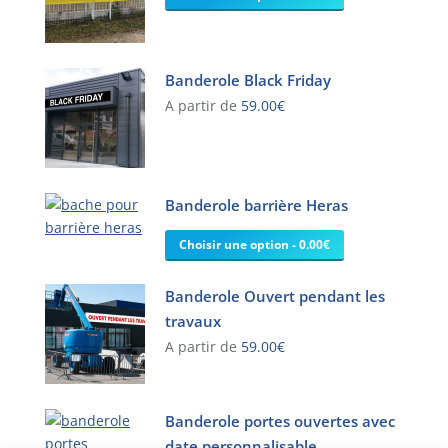
Les
options
peuvent
être
Banderole Black Friday
choisies
A partir de
59.00
€
sur
Ce
la
produit
page
a
du
Banderole barrière Heras
plusieurs
produit
variations.
Choisir une option - 0.00€
Les
options
Banderole Ouvert pendant les
peuvent
être
travaux
choisies
A partir de
59.00
€
sur
Ce
la
produit
page
Banderole portes ouvertes avec
a
du
date personnalisable
plusieurs