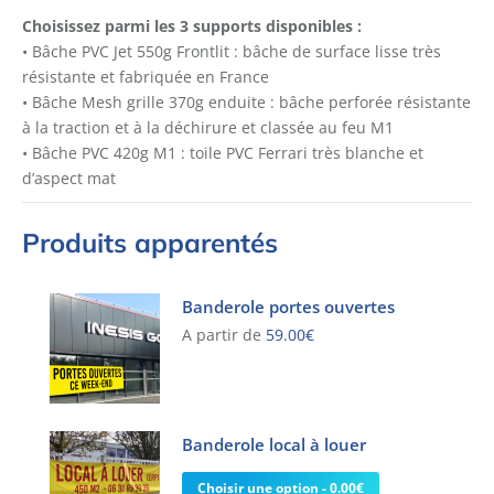
Choisissez parmi les 3 supports disponibles :
• Bâche PVC Jet 550g Frontlit : bâche de surface lisse très
résistante et fabriquée en France
• Bâche Mesh grille 370g enduite : bâche perforée résistante
à la traction et à la déchirure et classée au feu M1
• Bâche PVC 420g M1 : toile PVC Ferrari très blanche et
d’aspect mat
Produits apparentés
Banderole portes ouvertes
A partir de
59.00
€
Ce
produit
a
Banderole local à louer
plusieurs
variations.
Choisir une option - 0.00€