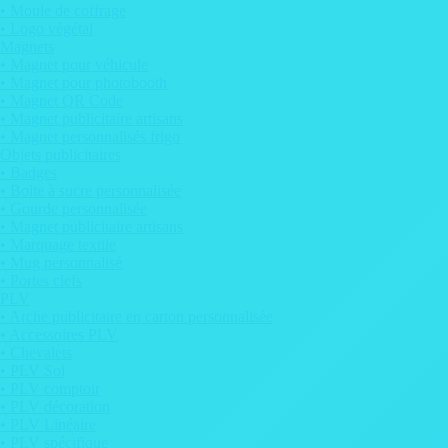
• Moule de coffrage
• Logo végétal
Magnets
• Magnet pour véhicule
• Magnet pour photobooth
• Magnet QR Code
• Magnet publicitaire artisans
• Magnet personnalisés frigo
Objets publicitaires
• Badges
• Boite à sucre personnalisée
• Gourde personnalisée
• Magnet publicitaire artisans
• Marquage textile
• Mug personnalisé
• Portes clefs
PLV
• Arche publicitaire en carton personnalisée
• Accessoires PLV
• Chevalets
• PLV Sol
• PLV comptoir
• PLV décoration
• PLV Linéaire
• PLV spécifique