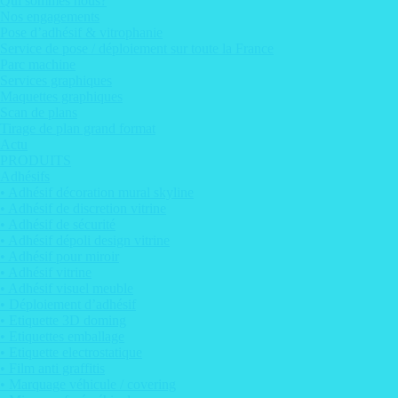
Qui sommes nous?
Nos engagements
Pose d’adhésif & vitrophanie
Service de pose / déploiement sur toute la France
Parc machine
Services graphiques
Maquettes graphiques
Scan de plans
Tirage de plan grand format
Actu
PRODUITS
Adhésifs
• Adhésif décoration mural skyline
• Adhésif de discretion vitrine
• Adhésif de sécurité
• Adhésif dépoli design vitrine
• Adhésif pour miroir
• Adhésif vitrine
• Adhésif visuel meuble
• Déploiement d’adhésif
• Etiquette 3D doming
• Etiquettes emballage
• Etiquette electrostatique
• Film anti graffitis
• Marquage véhicule / covering