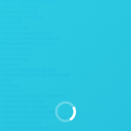
Tableaux Symboles Religieux
Tableaux Végétalisés
Tableaux végétalisés
Accessoires de fixation
GRAVURE
Boite aux lettres
• Plaque nominative gravée
• Plaque de numérotation gravée
• Plaque d’information gravée
Plaques trophées
Gravure médailles
Portes / portails
Restaurant
• Plaque identification de table
• Plaque identification de table qrcode
Jardin
Industrielle
MAGNETS
• Magnets Frigo Fêtes / Evenements
• Magnets Frigo Voyage
• Magnets Frigo Animaux
• Magnets Frigo Auto & Moto
• Magnets Frigo Publicitaire Artisan
• Magnets Frigo Sport
• Magnets Frigo Restaurant