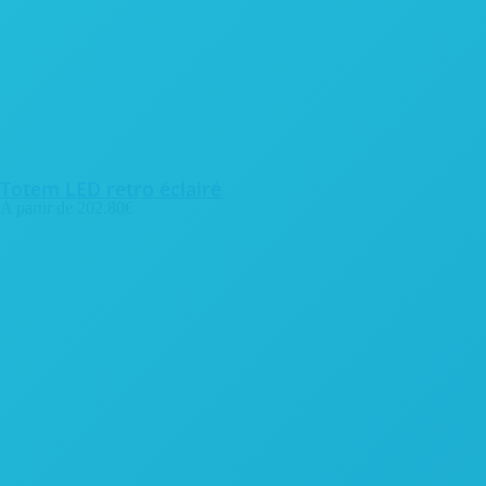
Totem LED retro éclairé
A partir de
202.80
€