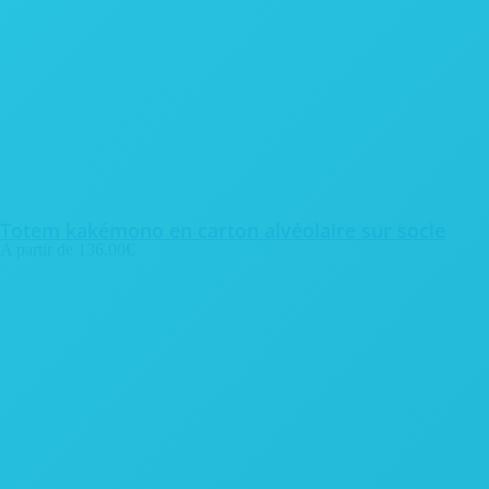
Totem kakémono en carton alvéolaire sur socle
A partir de
136.00
€