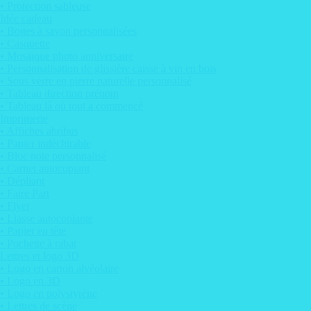
• Protection sableuse
Idée cadeau
• Boites à savon personnalisées
• Casquette
• Mosaïque photo anniversaire
• Personnalisation de glissière caisse à vin en bois
• Sous verre en pierre naturelle personnalisé
• Tableau direction prénom
• Tableau là où tout a commencé
Imprimerie
• Affiches abribus
• Papier indéchirable
• Bloc note personnalisé
• Carnet autocopiant
• Dépliant
• Faire Part
• Flyer
• Liasse autocopiante
• Papier en tête
• Pochette à rabat
Lettres et logo 3D
• Logo en carton alvéolaire
• Logo en 3D
• Logo en polystyrène
• Lettres de scène