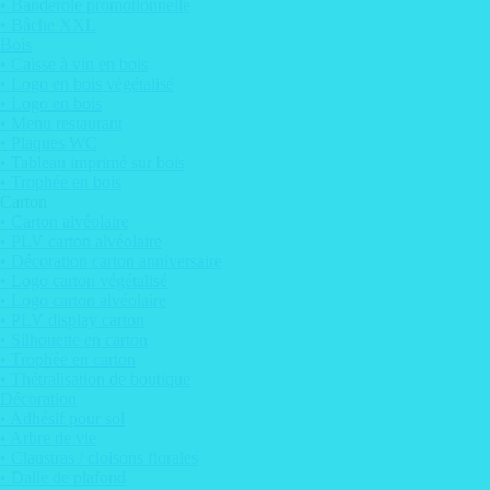
• Banderole promotionnelle
• Bâche XXL
Bois
• Caisse à vin en bois
• Logo en bois végétalisé
• Logo en bois
• Menu restaurant
• Plaques WC
• Tableau imprimé sur bois
• Trophée en bois
Carton
• Carton alvéolaire
• PLV carton alvéolaire
• Décoration carton anniversaire
• Logo carton végétalisé
• Logo carton alvéolaire
• PLV display carton
• Silhouette en carton
• Trophée en carton
• Thétralisation de boutique
Décoration
• Adhésif pour sol
• Arbre de vie
• Claustras / cloisons florales
• Dalle de plafond