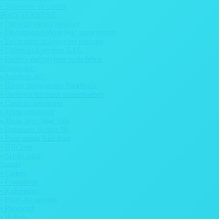
• Silhouette en carton
POLYSTYRENE
• Découpe de polystyrène
• Décoration polystyrène anniversaire
• Décoration polystyrène mariage
• Lettres polystyrène XXL
• Pochoir polystyrène voile béton
Restaurants
• Adhésifs WC
• Bâche transparente Foodtruck
• Barrières terrasses personnalisée
• Carte de restaurant
• Menu restaurant
• Menu avec base bois
• Panneaux licence IV
• Porte menu base bois
• QRCode
• Set de table
Stands
• Cadres
• Comptoirs
• Kakemono
• Porte-documents
• Photocall
• Rollups