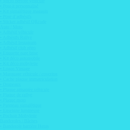
• Micro perforé véhicule
• Post-it personnalisé
• Kit signalétique magasin
• Pose d’adhésifs
• Sticker adhésif QRcode
Auto / Moto
• Adhésif véhicule
• Adhésifs Rallye
• Adhésif Instagram
• Adhésif club rétro
• Etiquette pare brise
• Kit déco automobile
• Kit déco mobylette
• Logos Vintage
• Marquage véhicule / covering
• Cache plaque immatriculation
• Drapeaux
• Plaque aimantée véhicule
• Plaque de rallye
• Plaque moto
• Panneau signalétique
• Enseigne lumineuse
• Pochoir Mobylette
Banderoles / Bâches
• Banderole barrière Heras