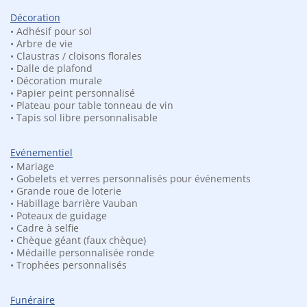
Décoration
• Adhésif pour sol
• Arbre de vie
• Claustras / cloisons florales
• Dalle de plafond
• Décoration murale
• Papier peint personnalisé
• Plateau pour table tonneau de vin
• Tapis sol libre personnalisable
Décoration murale lettre et
Décoration murale lettre et
prénom
prénom arabesque
50.00
€
50.00
€
TTC
TTC
Evénementiel
• Mariage
• Gobelets et verres personnalisés pour événements
• Grande roue de loterie
• Habillage barrière Vauban
• Poteaux de guidage
Besoin d'une co
• Cadre à selfie
• Chèque géant (faux chèque)
• Médaille personnalisée ronde
• Trophées personnalisés
Conditions générales de vente
Funéraire