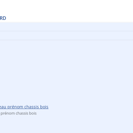
RD
ITS
AUX
E
 lettres
 nominative gravée
 de numérotation gravée
 d'information gravée
trophées
médailles
portails
 prénom chassis bois
nt
identification de table