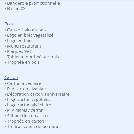
Décoration murale
• Banderole promotionnelle
Vous êtes ici :
Accueil
Décoration murale
• Bâche XXL
DÉCORATION MURALE
Bois
• Caisse à vin en bois
• Logo en bois végétalisé
• Logo en bois
• Menu restaurant
• Plaques WC
• Tableau imprimé sur bois
• Trophée en bois
Carton
• Carton alvéolaire
• PLV carton alvéolaire
• Décoration carton anniversaire
• Logo carton végétalisé
Claustra floral en bois
Ilot sonore végétalisé
• Logo carton alvéolaire
90.00
€
• PLV display carton
• Silhouette en carton
• Trophée en carton
• Thétralisation de boutique