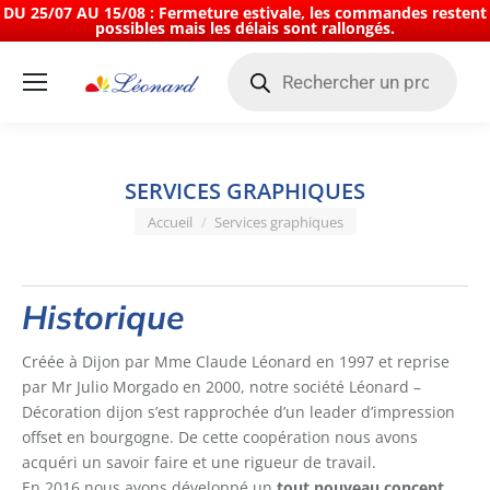
DU 25/07 AU 15/08 : Fermeture estivale, les commandes restent
possibles mais les délais sont rallongés.
Recherche
de
produits
SERVICES GRAPHIQUES
Vous êtes ici :
Accueil
Services graphiques
Historique
Créée à Dijon par Mme Claude Léonard en 1997 et reprise
par Mr Julio Morgado en 2000, notre société Léonard –
Décoration dijon s’est rapprochée d’un leader d’impression
offset en bourgogne. De cette coopération nous avons
acquéri un savoir faire et une rigueur de travail.
En 2016 nous avons développé un
tout nouveau concept