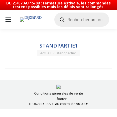
DU 25/07 AU 15/08 : Fermeture estivale, les commandes
restent possibles mais les délais sont rallongés.
Recherche
de
produits
STANDPARTIE1
Vous êtes ici :
Accueil
standpartie1
Conditions générales de vente
footer
LEONARD - SARL au capital de 50 000€