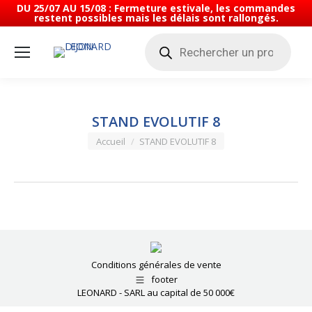
DU 25/07 AU 15/08 : Fermeture estivale, les commandes
restent possibles mais les délais sont rallongés.
Recherche
de
produits
STAND EVOLUTIF 8
Vous êtes ici :
Accueil
STAND EVOLUTIF 8
Conditions générales de vente
footer
LEONARD - SARL au capital de 50 000€