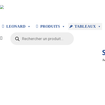
LEONARD
PRODUITS
TABLEAUX
Recherche
de
produits
Vo
Ac