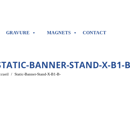
GRAVURE
MAGNETS
CONTACT
STATIC-BANNER-STAND-X-B1-B
us êtes ici :
cueil
Static-Banner-Stand-X-B1-B-