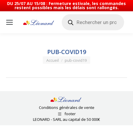
DU 25/07 AU 15/08 : Fermeture estivale, les commandes
restent possibles mais les délais sont rallongés.
Recherche
de
produits
PUB-COVID19
Vous êtes ici :
Accueil
pub-covid19
Conditions générales de vente
footer
LEONARD - SARL au capital de 50 000€