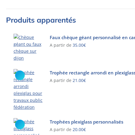
Produits apparentés
Faux chèque géant personnalisé en car
A partir de
35.00
€
Ce
produit
a
Trophée rectangle arrondi en plexiglas
plusieurs
A partir de
21.00
€
variations.
Les
Ce
options
produit
peuvent
a
être
plusieurs
choisies
variations.
Trophées plexiglass personnalisés
sur
Les
A partir de
20.00
€
la
options