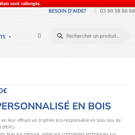
lais sont rallongés.
BESOIN D'AIDE?
03 80 58 86 68
Recherche
de
TS
produits
0
€
ERSONNALISÉ EN BOIS
n leur offrant un trophée éco-responsable en bois issu de
 (PEFC)
 en bois sur mesure, selon vos contraintes techniques sur