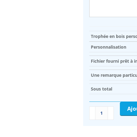
Trophée en bois pers
Personnalisation
Fichier fourni prêt à 
Une remarque particul
Sous total
Ajo
quantité
de
Trophée
en