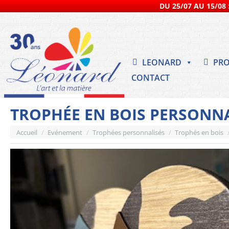
DU 25/07 AU 15/08 :
LEONARD
PRO
CONTACT
TROPHÉE EN BOIS PERSONN
Vous êtes ici :
Accueil
Evénement
Trophées personnalisés
Trophés en bois