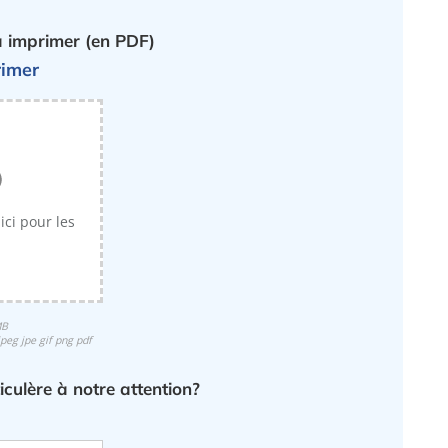
 à imprimer (en PDF)
rimer
 ici pour les
MB
jpeg jpe gif png pdf
culère à notre attention?