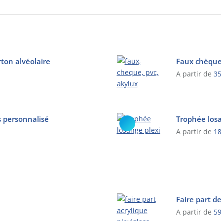
bois
personnalisé
ton alvéolaire
Faux chèque
A partir de
35
Ce
produit
a
s personnalisé
Trophée losa
plusieurs
A partir de
18
variations.
Les
Ce
options
produit
peuvent
a
être
plusieurs
choisies
variations.
Faire part d
sur
Les
A partir de
59
la
options