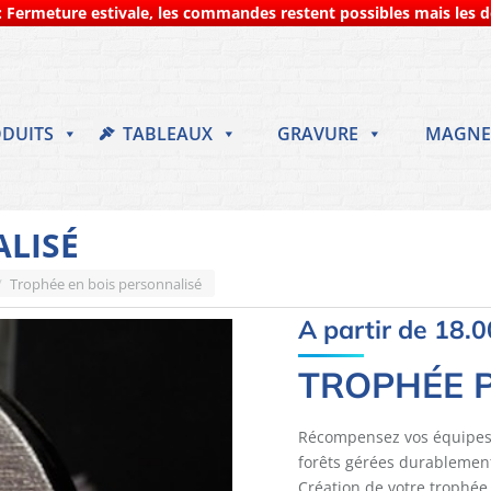
 Fermeture estivale, les commandes restent possibles mais les dé
DUITS
TABLEAUX
GRAVURE
MAGNE
ALISÉ
Trophée en bois personnalisé
A partir de
18.0
TROPHÉE P
Récompensez vos équipes e
forêts gérées durablement
Création de votre trophée