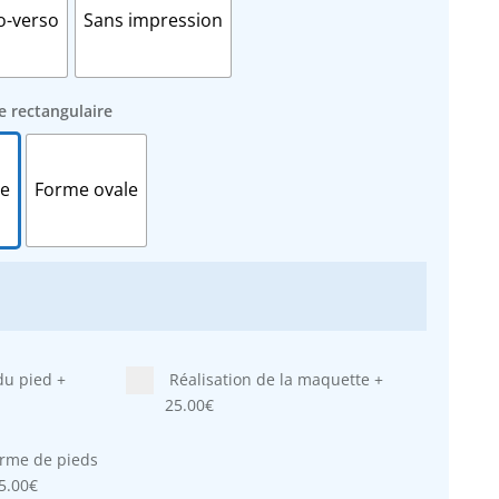
o-verso
Sans impression
e rectangulaire
re
Forme ovale
du pied
+
Réalisation de la maquette
+
25.00€
orme de pieds
5.00€