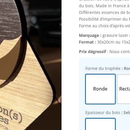
du bois. Made in France à
Différentes essences de b
Possibilité d’imprimer du
Forme au choix d’après votr
Marquage :
gravure laser
Format :
30x20cm ou 15x20
Prix dégressif
: Nous cont
Forme du trophée
: R
Ronde
Rect
Epaisseur du bois
: Se