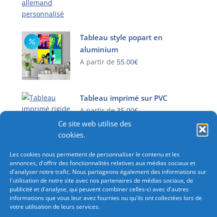
sur
options
produit
la
peuvent
a
page
être
plusieurs
du
Tableau style popart en
choisies
variations.
produit
aluminium
sur
Les
A partir de
55.00
€
la
options
page
peuvent
Ce
du
être
produit
produit
choisies
Tableau imprimé sur PVC
a
sur
plusieurs
A partir de
35.00
€
la
variations.
Ce site web utilise des
Ce
page
Les
cookies.
produit
du
options
a
produit
Les cookies nous permettent de personnaliser le contenu et les
peuvent
plusieurs
annonces, d'offrir des fonctionnalités relatives aux médias sociaux et
être
variations.
d'analyser notre trafic. Nous partageons également des informations sur
choisies
l'utilisation de notre site avec nos partenaires de médias sociaux, de
Les
sur
publicité et d'analyse, qui peuvent combiner celles-ci avec d'autres
options
informations que vous leur avez fournies ou qu'ils ont collectées lors de
la
peuvent
votre utilisation de leurs services.
page
être
Besoin d'une commande importante?
Consultez-nous