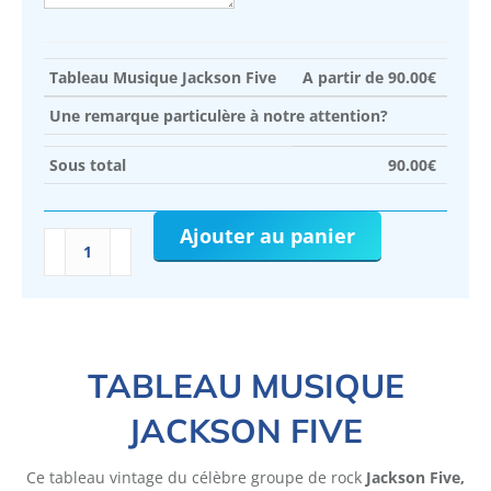
Tableau Musique Jackson Five
A partir de
90.00
€
Une remarque particulère à notre attention?
Sous total
90.00
€
Ajouter au panier
quantité
de
Tableau
Musique
Jackson
Five
TABLEAU MUSIQUE
JACKSON FIVE
Ce tableau vintage du célèbre groupe de rock
Jackson Five,