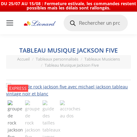
DU 25/07 AU 15/08 : Fermeture estivale, les commandes restent
possibles mais les délais sont rallongés.
Recherche
de
produits
TABLEAU MUSIQUE JACKSON FIVE
Vous êtes ici :
Accueil
Tableaux personnalisés
Tableaux Musiciens
Tableau Musique Jackson Five
EXPRESS