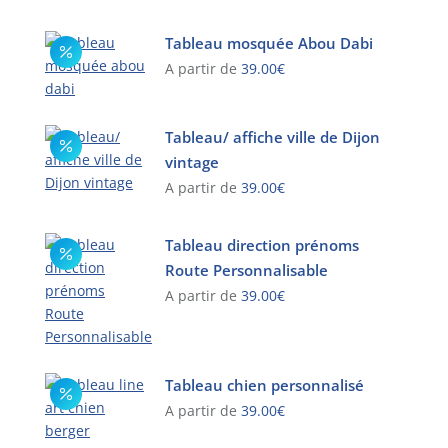
Tableau mosquée Abou Dabi
A partir de
39.00
€
Ce
produit
Tableau/ affiche ville de Dijon
a
vintage
plusieurs
A partir de
39.00
€
variations.
Les
Ce
options
produit
Tableau direction prénoms
peuvent
a
Route Personnalisable
être
plusieurs
A partir de
39.00
€
choisies
variations.
Ce
sur
Les
produit
la
options
a
page
peuvent
Tableau chien personnalisé
plusieurs
du
être
A partir de
39.00
€
variations.
produit
choisies
Les
Ce