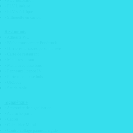
• PLV décoration
• Panneau signalétique
• PLV Linéaire
• Enseigne lumineuse
• PLV spécifique
• Silhouette en carton
• Pochoir Mobylette
Banderoles / Bâches
Restaurants
• Adhésifs WC
• Banderole barrière Heras
• Bâche transparente Foodtruck
• Barrières terrasses personnalisée
• Banderole promotionnelle
• Carte de restaurant
• Bâche XXL
• Menu restaurant
• Menu avec base bois
Bois
• Panneaux licence IV
• Porte menu base bois
• Caisse à vin en bois
• QRCode
• Set de table
• Logo en bois végétalisé
• Logo en bois
Signalétique
• Menu restaurant
• Accessoire de signalisation
• Accroche porte
• Plaques WC
• Cadres
• Tableau imprimé sur bois
• Calendrier Mural
• Contre-collage panneau rigide
• Trophée en bois