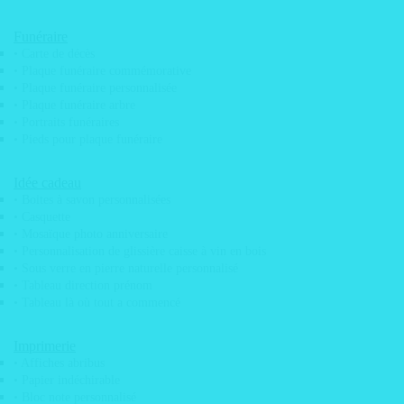
Pose d’adhésif & vitrophanie
Funéraire
Service de pose / déploiement sur toute la
• Carte de décès
France
• Plaque funéraire commémorative
Parc machine
• Plaque funéraire personnalisée
• Plaque funéraire arbre
Services graphiques
• Portraits funéraires
Maquettes graphiques
• Pieds pour plaque funéraire
Scan de plans
Idée cadeau
Tirage de plan grand format
• Boites à savon personnalisées
• Casquette
Actu
• Mosaïque photo anniversaire
• Personnalisation de glissière caisse à vin en bois
• Sous verre en pierre naturelle personnalisé
PRODUITS
• Tableau direction prénom
• Tableau là où tout a commencé
Adhésifs
• Adhésif décoration mural skyline
Imprimerie
• Adhésif de discretion vitrine
• Affiches abribus
• Papier indéchirable
• Adhésif de sécurité
• Bloc note personnalisé