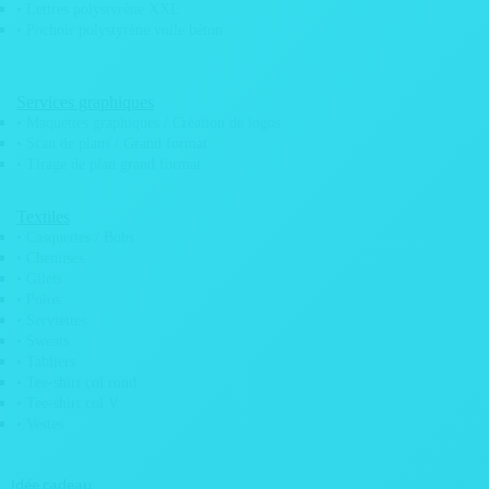
• Lettres polystyrène XXL
• Trophées personnalisés
• Pochoir polystyrène voile béton
Funéraire
Services graphiques
• Carte de décès
• Maquettes graphiques / Création de logos
• Plaque funéraire commémorative
• Scan de plans / Grand format
• Tirage de plan grand format
• Plaque funéraire personnalisée
• Plaque funéraire arbre
Textiles
• Portraits funéraires
• Casquettes / Bobs
• Chemises
• Pieds pour plaque funéraire
• Gilets
• Polos
Industriels
• Serviettes
• Sweats
• Etiquettes industrielles
• Tabliers
• Gravure plaques
• Tee-shirt col rond
• Tee-shirt col V
• Pochoir magnétique
• Vestes
• Protection sableuse
Idée cadeau