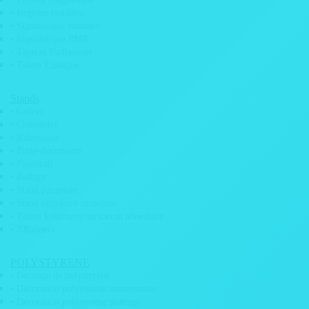
• Claustras / cloisons florales
• Règlette isolation
• Dalle de plafond
• Signalétique standard
• SIgnalétique PMR
• Décoration murale
• Tapis et Paillassons
• Papier peint personnalisé
• Totem Enseigne
• Plateau pour table tonneau de vin
Stands
• Tapis sol libre personnalisable
• Cadres
• Comptoirs
Evénementiel
• Kakemono
• Porte-documents
• Mariage
• Photocall
• Gobelets et verres personnalisés pour
• Rollups
événements
• Stand parapluie
• Stand circulaire suspendu
• Grande roue de loterie
• Totem kakémono en carton alvéolaire
• Habillage barrière Vauban
• XBanners
• Poteaux de guidage
POLYSTYRENE
• Cadre à selfie
• Découpe de polystyrène
• Chèque géant (faux chèque)
• Décoration polystyrène anniversaire
• Décoration polystyrène mariage
• Médaille personnalisée ronde