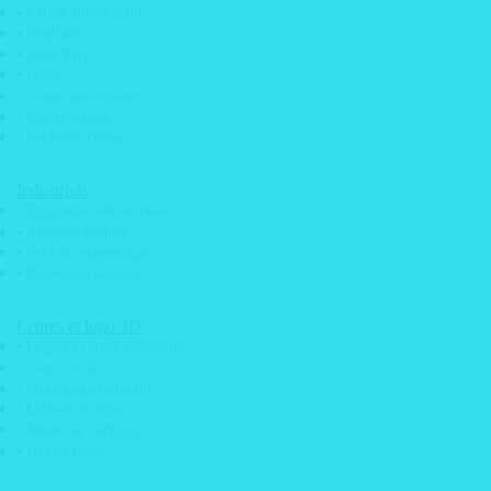
• Adhésif dépoli design vitrine
• Carnet autocopiant
• Dépliant
• Adhésif pour miroir
• Faire Part
• Adhésif vitrine
• Flyer
• Liasse autocopiante
• Adhésif visuel meuble
• Papier en tête
• Déploiement d’adhésif
• Pochette à rabat
• Etiquette 3D doming
Industriels
• Etiquettes emballage
• Etiquettes industrielles
• Etiquette electrostatique
• Gravure plaques
• Pochoir magnétique
• Film anti graffitis
• Protection sableuse
• Marquage véhicule / covering
• Micro perforé véhicule
Lettres et logo 3D
• Logo en carton alvéolaire
• Post-it personnalisé
• Logo en 3D
• Kit signalétique magasin
• Logo en polystyrène
• Lettres de scène
• Pose d’adhésifs
• Moule de coffrage
• Sticker adhésif QRcode
• Logo végétal