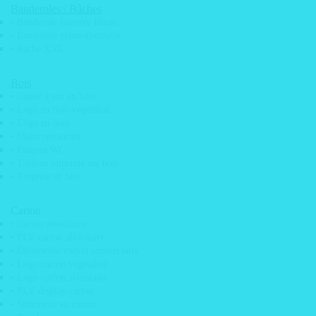
dans le p
Banderoles / Bâches
Industrielle
• Banderole barrière Heras
• Banderole promotionnelle
MAGNETS
• Bâche XXL
• Magnets Frigo
Fêtes /
Bois
• Caisse à vin en bois
Evenements
• Logo en bois végétalisé
• Magnets Frigo
• Logo en bois
• Menu restaurant
Voyage
• Plaques WC
• Tableau imprimé sur bois
• Magnets Frigo
• Trophée en bois
Animaux
• Magnets Frigo
Carton
• Carton alvéolaire
Auto & Moto
• PLV carton alvéolaire
• Magnets Frigo
• Décoration carton anniversaire
• Logo carton végétalisé
Publicitaire
• Logo carton alvéolaire
• PLV display carton
Artisan
• Silhouette en carton
• Magnets Frigo