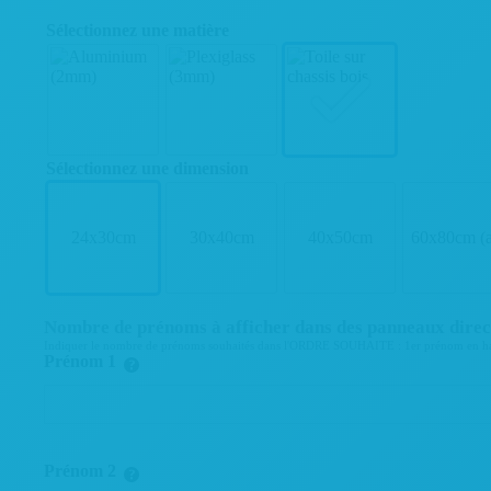
Sélectionnez une matière
Sélectionnez une dimension
24x30cm
30x40cm
40x50cm
60x80cm (at
Nombre de prénoms à afficher dans des panneaux direc
Indiquer le nombre de prénoms souhaités dans l'ORDRE SOUHAITE : 1er prénom en haut / D
Prénom 1
Prénom 2