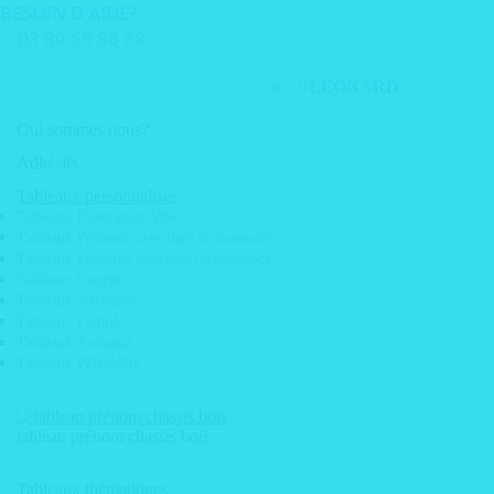
Aller
BESOIN D'AIDE?
au
03 80 58 86 68
contenu
LEONARD
PRODUITS
Qui sommes nous?
TABLEAUX
Adhésifs
Nos engagements
• Adhésif décoration mural skyline
GRAVURE
Tableaux personnalisés
• Adhésif de discretion vitrine
Tableaux Illustration Ville
Boite aux
• Adhésif de sécurité
Parc machine
Tableaux Prénoms avec date de naissance
• Adhésif dépoli design vitrine
lettres
Tableaux Prénoms sans date de naissance
• Adhésif pour miroir
Tableaux Couple
• Plaque
Services graphiques
• Adhésif vitrine
Tableaux Naissance
Maquettes graphiques
• Adhésif visuel meuble
nominative
Tableaux Famille
Scan de plans
• Déploiement d'adhésif
Tableaux Animaux
Tirage de plan grand format
• Etiquette 3D doming
gravée
Tableaux Pêle-Mêle
• Etiquettes emballage
• Plaque de
• Etiquette electrostatique
Pose d'adhésif & vitrophanie
• Film anti graffitis
numérotation
• Marquage véhicule / covering
tableau prénom chassis bois
gravée
Service de pose / déploiement sur toute la France
• Micro perforé véhicule
• Post-it personnalisé
• Plaque
Tableaux thématiques