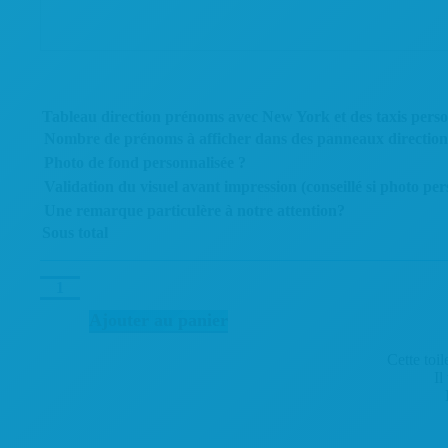
Tableau direction prénoms avec New York et des taxis perso
Nombre de prénoms à afficher dans des panneaux direction
Photo de fond personnalisée ?
Validation du visuel avant impression (conseillé si photo per
Une remarque particulère à notre attention?
Sous total
quantité
de
Ajouter au panier
Tableau
direction
prénoms
Cette toi
avec
Il
New
York
et
des