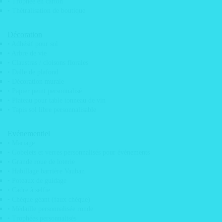
• Trophée en carton
• Thétralisation de boutique
Sport
• Magnets Frigo
Décoration
Restaurant
• Adhésif pour sol
• Arbre de vie
• Magnets Frigo
• Claustras / cloisons florales
Imprimé &
• Dalle de plafond
• Décoration murale
Découpe
• Papier peint personnalisé
• Plateau pour table tonneau de vin
• Magnets Frigo
• Tapis sol libre personnalisable
QR Code
• Magnet
Evénementiel
• Mariage
photobooth
• Gobelets et verres personnalisés pour événements
CONTACT
• Grande roue de loterie
• Habillage barrière Vauban
• Poteaux de guidage
LEONARD
• Cadre à selfie
• Chèque géant (faux chèque)
Qui sommes nous?
• Médaille personnalisée ronde
Nos engagements
• Trophées personnalisés