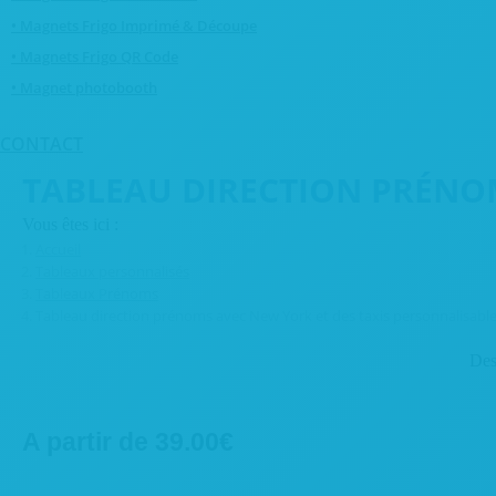
• Magnets Frigo Imprimé & Découpe
• Magnets Frigo QR Code
• Magnet photobooth
CONTACT
TABLEAU DIRECTION PRÉNOM
Vous êtes ici :
Accueil
Tableaux personnalisés
Tableaux Prénoms
Tableau direction prénoms avec New York et des taxis personnalisabl
Des
A partir de
39.00
€