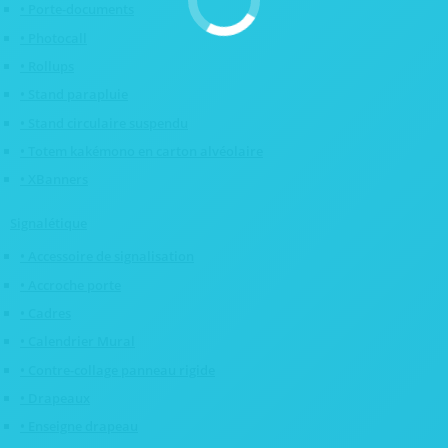
• Porte-documents
• Photocall
• Rollups
• Stand parapluie
• Stand circulaire suspendu
• Totem kakémono en carton alvéolaire
• XBanners
Signalétique
• Accessoire de signalisation
• Accroche porte
• Cadres
• Calendrier Mural
• Contre-collage panneau rigide
• Drapeaux
• Enseigne drapeau