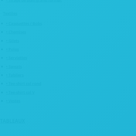
• Tirage de plan grand format
Textiles
• Casquettes / Bobs
• Chemises
• Gilets
• Polos
• Serviettes
• Sweats
• Tabliers
• Tee-shirt col rond
• Tee-shirt col V
• Vestes
TABLEAUX