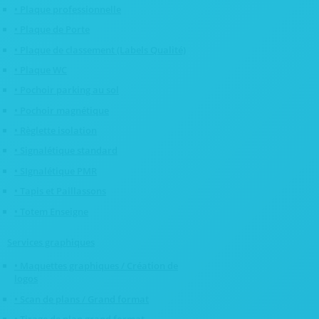
• Plaque professionnelle
• Plaque de Porte
• Plaque de classement (Labels Qualité)
• Plaque WC
• Pochoir parking au sol
• Pochoir magnétique
• Règlette isolation
• Signalétique standard
• SIgnalétique PMR
• Tapis et Paillassons
• Totem Enseigne
Services graphiques
• Maquettes graphiques / Création de
logos
• Scan de plans / Grand format