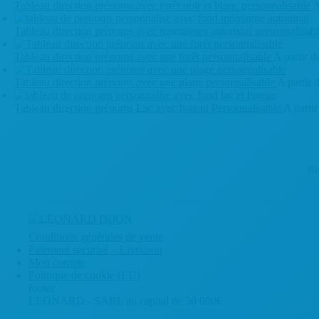
produit
Tableau direction prénoms avec forêt noir et blanc personnalisable
A
a
Ce
plusieurs
produit
Tableau direction prénoms avec montagnes automnal personnalisab
variations.
a
Ce
Les
plusieurs
produit
Tableau direction prénoms avec une forêt personnalisable
A partir 
options
variations.
a
Ce
peuvent
Les
plusieurs
produit
Tableau direction prénoms avec une plage personnalisable
A partir 
être
options
variations.
a
Ce
choisies
peuvent
Les
plusieurs
produit
Tableau direction prénoms Lac avec bateau Personnalisable
A parti
sur
être
options
variations.
a
Ce
la
choisies
peuvent
Les
plusieurs
produit
page
sur
être
options
variations.
a
du
la
choisies
peuvent
Les
plusieurs
Be
produit
page
sur
être
options
variations.
du
la
choisies
peuvent
Les
produit
page
sur
être
options
du
la
choisies
peuvent
produit
page
sur
être
du
la
choisies
Conditions générales de vente
produit
page
sur
Paiement sécurisé – Livraison
du
la
Mon compte
produit
page
Politique de cookie (EU)
du
footer
produit
LEONARD - SARL au capital de 50 000€