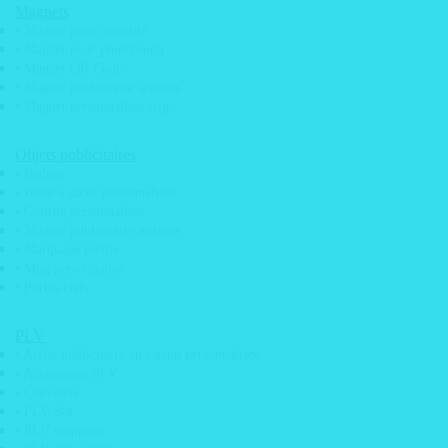
Auto / Moto
Magnets
• Magnet pour véhicule
• Adhésif véhicule
• Magnet pour photobooth
• Adhésifs Rallye
• Magnet QR Code
• Magnet publicitaire artisans
• Adhésif Instagram
• Magnet personnalisés frigo
• Adhésif club rétro
• Etiquette pare brise
Objets publicitaires
• Badges
• Kit déco automobile
• Boite à sucre personnalisée
• Kit déco mobylette
• Gourde personnalisée
• Magnet publicitaire artisans
• Logos Vintage
• Marquage textile
• Marquage véhicule / covering
• Mug personnalisé
• Portes clefs
• Cache plaque immatriculation
PLV
• Drapeaux
• Arche publicitaire en carton personnalisée
• Plaque aimantée véhicule
• Accessoires PLV
• Chevalets
• Plaque de rallye
• PLV Sol
• Plaque moto
• PLV comptoir