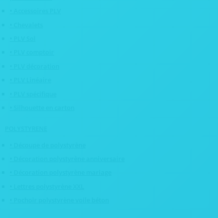
• Accessoires PLV
• Chevalets
• PLV Sol
• PLV comptoir
• PLV décoration
• PLV Linéaire
• PLV spécifique
• Silhouette en carton
POLYSTYRENE
• Découpe de polystyrène
• Décoration polystyrène anniversaire
• Décoration polystyrène mariage
• Lettres polystyrène XXL
• Pochoir polystyrène voile béton