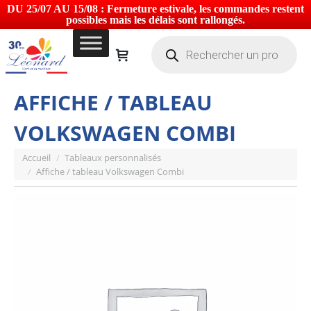
DU 25/07 AU 15/08 : Fermeture estivale, les commandes restent
possibles mais les délais sont rallongés.
Recherche
de
produits
AFFICHE / TABLEAU
VOLKSWAGEN COMBI
Vous êtes ici :
Accueil
Tableaux personnalisés
Affiche / tableau Volkswagen Combi