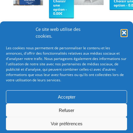
variations.
Choisir
variations.
Choisir un
page
une
option - 0.
Les
Les
option -
du
0.00€
options
options
produit
peuvent
peuvent
être
être
Ce site web utilise des
choisies
choisies
cookies.
sur
sur
Les cookies nous permettent de personnaliser le contenu et les
la
la
annonces, d'offrir des fonctionnalités relatives aux médias sociaux et
page
page
d'analyser notre trafic. Nous partageons également des informations sur
du
du
l'utilisation de notre site avec nos partenaires de médias sociaux, de
Besoin d'une commande importante?
Consultez-
publicité et d'analyse, qui peuvent combiner celles-ci avec d'autres
produit
produit
nous pour bénéficiez de tarifications avantageuses.
informations que vous leur avez fournies ou qu'ils ont collectées lors de
votre utilisation de leurs services.
Chez Imprimerie Leonard : Vos avis comptent pour
nous!
Accepter
Paiement
LEONARD
sécurisé –
- SARL au
Refuser
Conditions
Livraison
capital de
générales
Mon
50 000€
Voir préférences
de vente
compte
Politique de