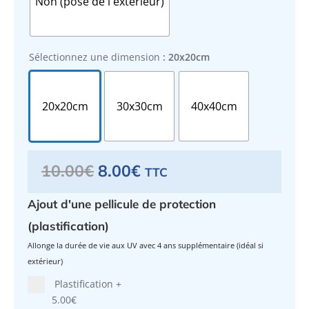
Non (pose de l'extérieur)
Sélectionnez une dimension
: 20x20cm
20x20cm
30x30cm
40x40cm
Le
Le
10.00
€
8.00
€
TTC
prix
prix
initial
actuel
Ajout d'une pellicule de protection
était :
est :
10.00€.
8.00€.
(plastification)
Allonge la durée de vie aux UV avec 4 ans supplémentaire (idéal si
extérieur)
Plastification
+
5.00€