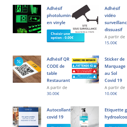
Les
options
options
Adhésif
Adhésif
peuvent
peuvent
être
photoluminescent
vidéo
être
choisies
en vinyle
surveillan
choisies
sur
dissuasif
sur
Choisir une
la
A partir de
option - 0.00€
la
page
15.00
€
page
du
Ce
du
produit
produit
Adhésif QR
Sticker de
produit
a
CODE de
Marquage
plusieurs
table
au Sol
variations.
Restaurant
Covid 19
Les
A partir de
A partir de
options
30.00
€
10.00
€
peuvent
Ce
Ce
être
produit
produit
Autocollant
Etiquette g
choisies
a
a
covid 19
sur
hydroalcoo
plusieurs
plusieurs
la