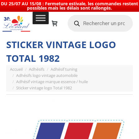
DU 25/07 AU 15/08 : Fermeture estivale, les commandes restent
possibles mais les délais sont rallongés.
Recherche
de
produits
STICKER VINTAGE LOGO
TOTAL 1982
Vous êtes ici :
Accueil
Adhésifs
Adhésif tuning
Adhésifs logo vintage automobile
Adhésif vintage marque essence / huile
Sticker vintage logo Total 1982