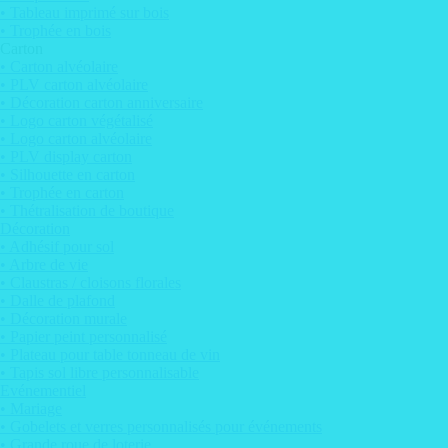
• Tableau imprimé sur bois
• Trophée en bois
Carton
• Carton alvéolaire
• PLV carton alvéolaire
• Décoration carton anniversaire
• Logo carton végétalisé
• Logo carton alvéolaire
• PLV display carton
• Silhouette en carton
• Trophée en carton
• Thétralisation de boutique
Décoration
• Adhésif pour sol
• Arbre de vie
• Claustras / cloisons florales
• Dalle de plafond
• Décoration murale
• Papier peint personnalisé
• Plateau pour table tonneau de vin
• Tapis sol libre personnalisable
Evénementiel
• Mariage
• Gobelets et verres personnalisés pour événements
• Grande roue de loterie