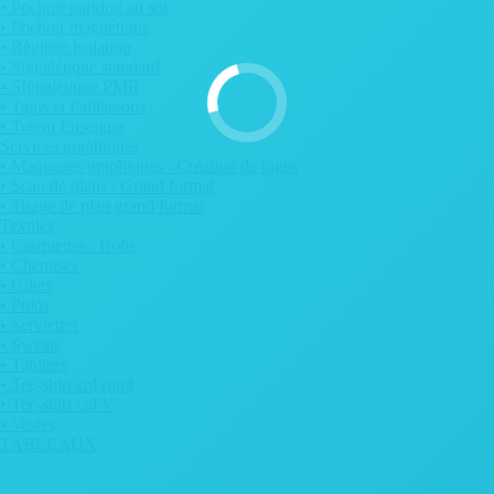
• Pochoir parking au sol
• Pochoir magnétique
• Règlette isolation
• Signalétique standard
• SIgnalétique PMR
• Tapis et Paillassons
• Totem Enseigne
Services graphiques
• Maquettes graphiques / Création de logos
• Scan de plans / Grand format
• Tirage de plan grand format
Textiles
• Casquettes / Bobs
• Chemises
• Gilets
• Polos
• Serviettes
• Sweats
• Tabliers
• Tee-shirt col rond
• Tee-shirt col V
• Vestes
TABLEAUX