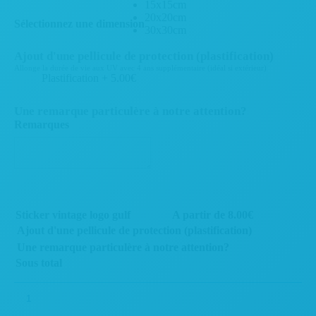
15x15cm
20x20cm
Sélectionnez une dimension
30x30cm
Ajout d'une pellicule de protection (plastification)
Allonge la durée de vie aux UV avec 4 ans supplémentaire (idéal si extérieur)
Plastification
+
5.00€
Une remarque particulère à notre attention?
Remarques
Sticker vintage logo gulf
A partir de
8.00
€
Ajout d'une pellicule de protection (plastification)
Une remarque particulère à notre attention?
Sous total
quantité
de