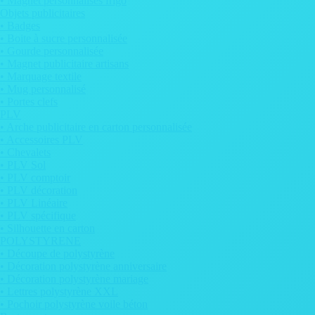
• Magnet personnalisés frigo
Objets publicitaires
• Badges
• Boite à sucre personnalisée
• Gourde personnalisée
• Magnet publicitaire artisans
• Marquage textile
• Mug personnalisé
• Portes clefs
PLV
• Arche publicitaire en carton personnalisée
• Accessoires PLV
• Chevalets
• PLV Sol
• PLV comptoir
• PLV décoration
• PLV Linéaire
• PLV spécifique
• Silhouette en carton
POLYSTYRENE
• Découpe de polystyrène
• Décoration polystyrène anniversaire
• Décoration polystyrène mariage
• Lettres polystyrène XXL
• Pochoir polystyrène voile béton