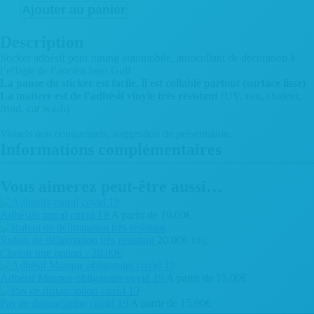
Sticker
Ajouter au panier
vintage
logo
Description
gulf
Sticker adhésif pour tuning automobile, autocollant de décoration à
l’effigie de l’ancien logo Gulf
La pause du sticker est facile, il est collable partout (surface lisse)
La matière est de l’adhésif vinyle très résistant
(UV, eau, chaleur,
froid, car wash)
Visuels non contractuels, suggestion de présentation.
Informations complémentaires
Vous aimerez peut-être aussi…
Adhésifs mural covid 19
A partir de
10.00
€
Ce
produit
Ruban de délimitation très résistant
20.00
€
TTC
a
Choisir une option - 20.00€
plusieurs
variations.
Adhésif Masque obligatoire covid 19
A partir de
15.00
€
Les
Ce
options
produit
Pas de distanciation covid 19
A partir de
15.00
€