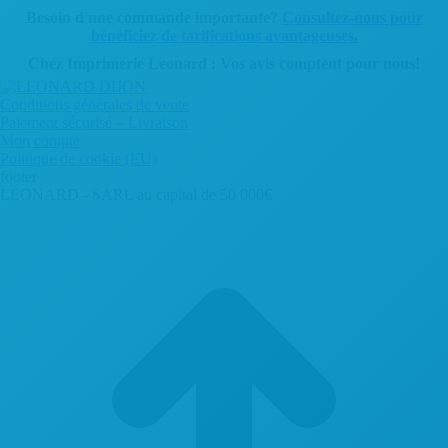
variations.
Besoin d'une commande importante?
Consultez-nous pour
Les
bénéficiez de tarifications avantageuses.
options
peuvent
Chez Imprimerie Leonard : Vos avis comptent pour nous!
être
choisies
Conditions générales de vente
sur
Paiement sécurisé – Livraison
la
Mon compte
page
Politique de cookie (EU)
du
footer
produit
LEONARD - SARL au capital de 50 000€