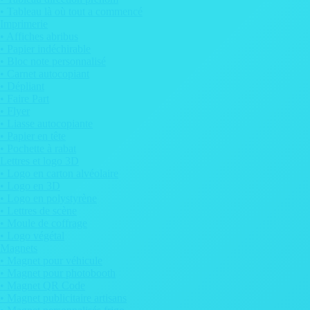
• Tableau là où tout a commencé
Imprimerie
• Affiches abribus
• Papier indéchirable
• Bloc note personnalisé
• Carnet autocopiant
• Dépliant
• Faire Part
• Flyer
• Liasse autocopiante
• Papier en tête
• Pochette à rabat
Lettres et logo 3D
• Logo en carton alvéolaire
• Logo en 3D
• Logo en polystyrène
• Lettres de scène
• Moule de coffrage
• Logo végétal
Magnets
• Magnet pour véhicule
• Magnet pour photobooth
• Magnet QR Code
• Magnet publicitaire artisans