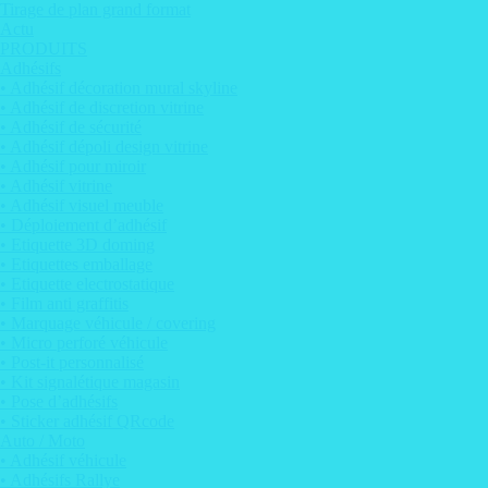
Tirage de plan grand format
Actu
PRODUITS
Adhésifs
• Adhésif décoration mural skyline
• Adhésif de discretion vitrine
• Adhésif de sécurité
• Adhésif dépoli design vitrine
• Adhésif pour miroir
• Adhésif vitrine
• Adhésif visuel meuble
• Déploiement d’adhésif
• Etiquette 3D doming
• Etiquettes emballage
• Etiquette electrostatique
• Film anti graffitis
• Marquage véhicule / covering
• Micro perforé véhicule
• Post-it personnalisé
• Kit signalétique magasin
• Pose d’adhésifs
• Sticker adhésif QRcode
Auto / Moto
• Adhésif véhicule
• Adhésifs Rallye