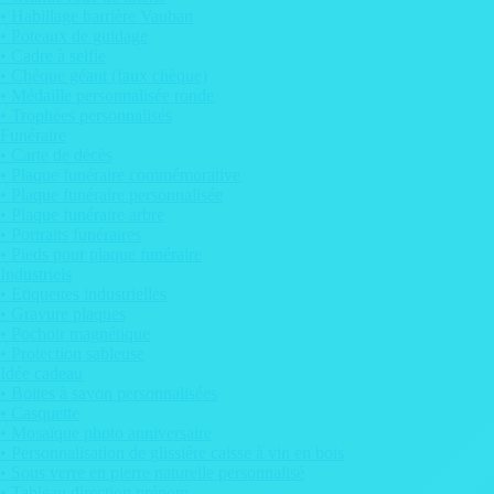
• Habillage barrière Vauban
• Poteaux de guidage
• Cadre à selfie
• Chèque géant (faux chèque)
• Médaille personnalisée ronde
• Trophées personnalisés
Funéraire
• Carte de décès
• Plaque funéraire commémorative
• Plaque funéraire personnalisée
• Plaque funéraire arbre
• Portraits funéraires
• Pieds pour plaque funéraire
Industriels
• Etiquettes industrielles
• Gravure plaques
• Pochoir magnétique
• Protection sableuse
Idée cadeau
• Boites à savon personnalisées
• Casquette
• Mosaïque photo anniversaire
• Personnalisation de glissière caisse à vin en bois
• Sous verre en pierre naturelle personnalisé
• Tableau direction prénom