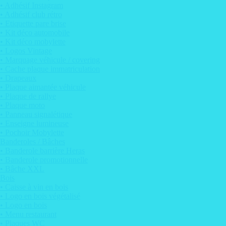
• Adhésif Instagram
• Adhésif club rétro
• Etiquette pare brise
• Kit déco automobile
• Kit déco mobylette
• Logos Vintage
• Marquage véhicule / covering
• Cache plaque immatriculation
• Drapeaux
• Plaque aimantée véhicule
• Plaque de rallye
• Plaque moto
• Panneau signalétique
• Enseigne lumineuse
• Pochoir Mobylette
Banderoles / Bâches
• Banderole barrière Heras
• Banderole promotionnelle
• Bâche XXL
Bois
• Caisse à vin en bois
• Logo en bois végétalisé
• Logo en bois
• Menu restaurant
• Plaques WC