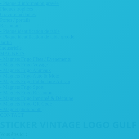
• Plaque d’information gravée
Plaques trophées
Gravure médailles
Portes / portails
Restaurant
• Plaque identification de table
• Plaque identification de table qrcode
Jardin
Industrielle
MAGNETS
• Magnets Frigo Fêtes / Evenements
• Magnets Frigo Voyage
• Magnets Frigo Animaux
• Magnets Frigo Auto & Moto
• Magnets Frigo Publicitaire Artisan
• Magnets Frigo Sport
• Magnets Frigo Restaurant
• Magnets Frigo Imprimé & Découpe
• Magnets Frigo QR Code
• Magnet photobooth
CONTACT
STICKER VINTAGE LOGO GULF
Vous êtes ici :