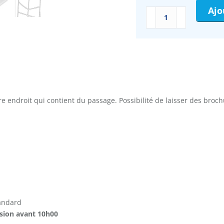
Ajo
quantité
de
Présentoir
à
brochure
sur
pied
 endroit qui contient du passage. Possibilité de laisser des broch
tandard
ssion avant 10h00