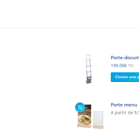
Porte-docum
190.00
€
TTC
Choisir une o
Porte menu e
A partir de
5.
Ce
produit
a