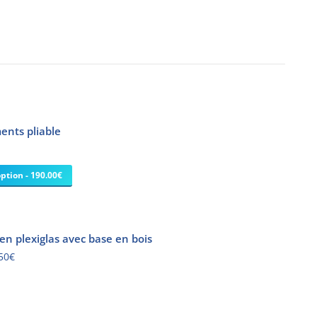
ents pliable
ption - 190.00€
n plexiglas avec base en bois
50
€