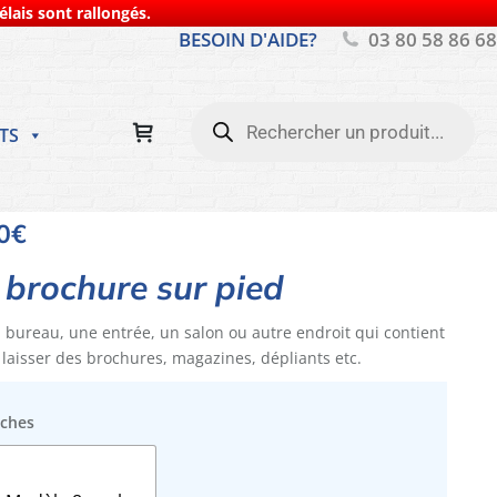
lais sont rallongés.
BESOIN D'AIDE?
03 80 58 86 68
Recherche
de
TS
produits
0
€
 brochure sur pied
 bureau, une entrée, un salon ou autre endroit qui contient
 laisser des brochures, magazines, dépliants etc.
oches