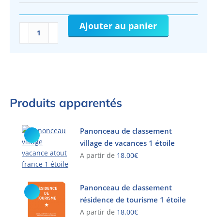
Ajouter au panier
quantité
de
Panonceau
de
classement
résidence
de
Produits apparentés
tourisme
5
étoiles
Panonceau de classement
village de vacances 1 étoile
A partir de
18.00
€
Ce
produit
Panonceau de classement
a
résidence de tourisme 1 étoile
plusieurs
A partir de
18.00
€
variations.