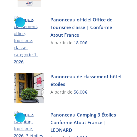
Les
Ce
options
produit
Panonceau officiel Office de
peuvent
a
être
Tourisme classé | Conforme
plusieurs
choisies
variations.
Atout France
sur
Les
A partir de
18.00
€
la
options
Ce
page
peuvent
produit
du
être
a
produit
choisies
plusieurs
Panonceau de classement hôtel
sur
variations.
la
étoiles
Les
page
A partir de
56.00
€
options
du
peuvent
Ce
produit
être
produit
Panonceau Camping 3 Étoiles
choisies
a
Conforme Atout France |
sur
plusieurs
la
variations.
LEONARD
page
Les