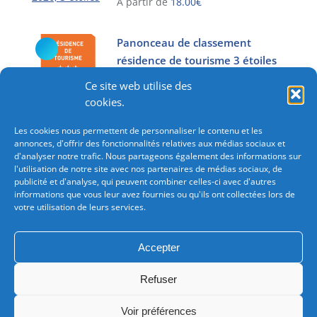
A partir de
18.00
€
du
options
Ce
produit
peuvent
produit
Panonceau de classement
être
a
résidence de tourisme 3 étoiles
choisies
plusieurs
A partir de
18.00
€
sur
Ce site web utilise des
variations.
la
Ce
cookies.
Les
page
produit
options
du
Les cookies nous permettent de personnaliser le contenu et les
a
peuvent
annonces, d'offrir des fonctionnalités relatives aux médias sociaux et
produit
plusieurs
être
d'analyser notre trafic. Nous partageons également des informations sur
variations.
l'utilisation de notre site avec nos partenaires de médias sociaux, de
choisies
Les
publicité et d'analyse, qui peuvent combiner celles-ci avec d'autres
sur
informations que vous leur avez fournies ou qu'ils ont collectées lors de
options
la
votre utilisation de leurs services.
peuvent
Besoin d'une commande importante?
Consultez-nous
page
être
du
pour bénéficiez de tarifications avantageuses.
choisies
Accepter
produit
sur
Chez Imprimerie Leonard : Vos avis comptent pour nous!
la
Refuser
page
Voir préférences
du