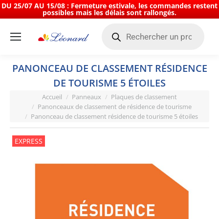
DU 25/07 AU 15/08 : Fermeture estivale, les commandes restent
possibles mais les délais sont rallongés.
Recherche
de
produits
PANONCEAU DE CLASSEMENT RÉSIDENCE
DE TOURISME 5 ÉTOILES
Vous êtes ici :
Accueil
Panneaux
Plaques de classement
Panonceaux de classement de résidence de tourisme
Panonceau de classement résidence de tourisme 5 étoiles
EXPRESS