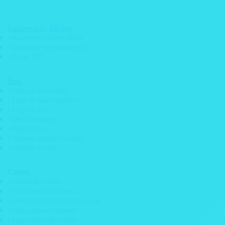
• Magnet photobooth
• Pochoir Mobylette
CONTACT
Banderoles / Bâches
• Banderole barrière Heras
Recherche
• Banderole promotionnelle
de
• Bâche XXL
produits
LEONARD
Qui sommes nous?
Bois
Nos engagements
• Caisse à vin en bois
Pose d’adhésif & vitrophanie
• Logo en bois végétalisé
Service de pose / déploiement sur toute la France
• Logo en bois
Parc machine
• Menu restaurant
Services graphiques
• Plaques WC
Maquettes graphiques
• Tableau imprimé sur bois
Scan de plans
• Trophée en bois
Tirage de plan grand format
Actu
PRODUITS
Carton
Adhésifs
• Carton alvéolaire
• Adhésif décoration mural skyline
• PLV carton alvéolaire
• Adhésif de discretion vitrine
• Décoration carton anniversaire
• Adhésif de sécurité
• Logo carton végétalisé
• Adhésif dépoli design vitrine
• Logo carton alvéolaire