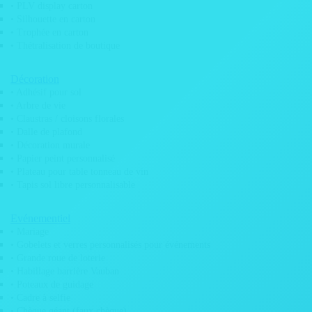
• Adhésif pour miroir
• PLV display carton
• Adhésif vitrine
• Silhouette en carton
• Adhésif visuel meuble
• Trophée en carton
• Déploiement d’adhésif
• Thétralisation de boutique
• Etiquette 3D doming
• Etiquettes emballage
• Etiquette electrostatique
Décoration
• Film anti graffitis
• Adhésif pour sol
• Marquage véhicule / covering
• Arbre de vie
• Micro perforé véhicule
• Claustras / cloisons florales
• Post-it personnalisé
• Dalle de plafond
• Kit signalétique magasin
• Décoration murale
• Pose d’adhésifs
• Papier peint personnalisé
• Sticker adhésif QRcode
• Plateau pour table tonneau de vin
Auto / Moto
• Tapis sol libre personnalisable
• Adhésif véhicule
• Adhésifs Rallye
• Adhésif Instagram
Evénementiel
• Adhésif club rétro
• Mariage
• Etiquette pare brise
• Gobelets et verres personnalisés pour événements
• Kit déco automobile
• Grande roue de loterie
• Kit déco mobylette
• Habillage barrière Vauban
• Logos Vintage
• Poteaux de guidage
• Marquage véhicule / covering
• Cadre à selfie
• Cache plaque immatriculation
• Chèque géant (faux chèque)