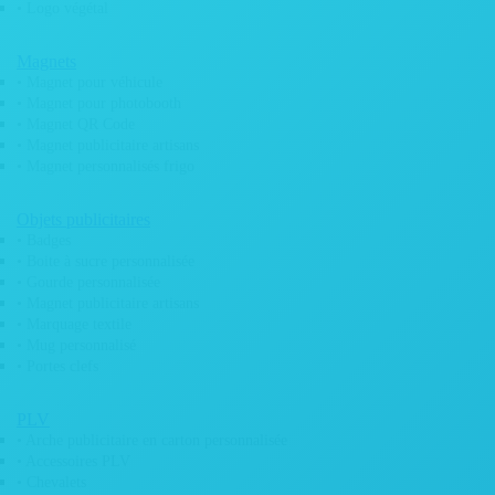
• Plaque funéraire commémorative
• Logo végétal
• Plaque funéraire personnalisée
• Plaque funéraire arbre
Magnets
• Portraits funéraires
• Magnet pour véhicule
• Pieds pour plaque funéraire
• Magnet pour photobooth
Industriels
• Magnet QR Code
• Etiquettes industrielles
• Gravure plaques
• Magnet publicitaire artisans
• Pochoir magnétique
• Magnet personnalisés frigo
• Protection sableuse
Idée cadeau
Objets publicitaires
• Boites à savon personnalisées
• Badges
• Casquette
• Boite à sucre personnalisée
• Mosaïque photo anniversaire
• Gourde personnalisée
• Personnalisation de glissière caisse à vin en bois
• Magnet publicitaire artisans
• Sous verre en pierre naturelle personnalisé
• Tableau direction prénom
• Marquage textile
• Tableau là où tout a commencé
• Mug personnalisé
Imprimerie
• Portes clefs
• Affiches abribus
• Papier indéchirable
PLV
• Bloc note personnalisé
• Arche publicitaire en carton personnalisée
• Carnet autocopiant
• Accessoires PLV
• Dépliant
• Chevalets
• Faire Part