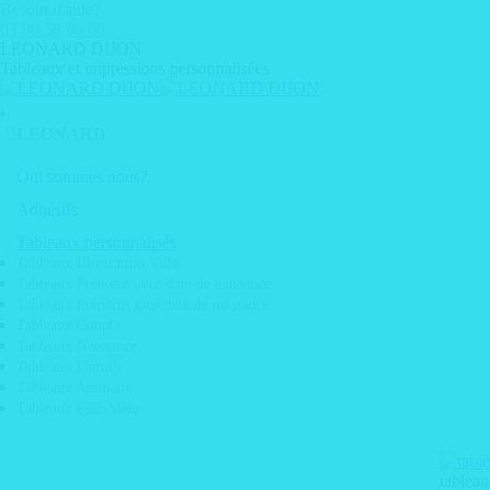
Aller
Besoin d'aide?
au
03 80 58 86 68
contenu
LEONARD DIJON
Tableaux et impressions personnalisées
LEONARD
PRODUITS
Qui sommes nous?
TABLEAUX
Adhésifs
Nos engagements
• Adhésif décoration mural skyline
GRAVURE
Tableaux personnalisés
• Adhésif de discretion vitrine
Tableaux Illustration Ville
Boite aux lettres
• Adhésif de sécurité
Parc machine
Tableaux Prénoms avec date de naissance
• Adhésif dépoli design vitrine
• Plaque nominative gravée
Tableaux Prénoms sans date de naissance
• Adhésif pour miroir
Tableaux Couple
• Plaque de numérotation gravée
Services graphiques
• Adhésif vitrine
Tableaux Naissance
Maquettes graphiques
• Adhésif visuel meuble
• Plaque d'information gravée
Tableaux Famille
Scan de plans
• Déploiement d'adhésif
Tableaux Animaux
Plaques trophées
Tirage de plan grand format
• Etiquette 3D doming
Tableaux Pêle-Mêle
• Etiquettes emballage
Gravure médailles
• Etiquette electrostatique
Pose d'adhésif & vitrophanie
• Film anti graffitis
Portes / portails
• Marquage véhicule / covering
tableau