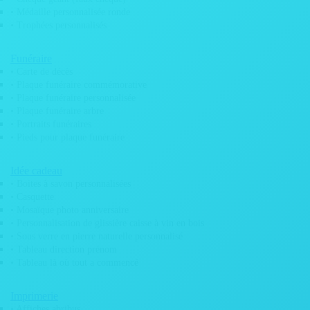
• Drapeaux
• Médaille personnalisée ronde
• Plaque aimantée véhicule
• Trophées personnalisés
• Plaque de rallye
• Plaque moto
• Panneau signalétique
Funéraire
• Enseigne lumineuse
• Carte de décès
• Pochoir Mobylette
• Plaque funéraire commémorative
Banderoles / Bâches
• Plaque funéraire personnalisée
• Banderole barrière Heras
• Plaque funéraire arbre
• Banderole promotionnelle
• Portraits funéraires
• Bâche XXL
• Pieds pour plaque funéraire
Bois
• Caisse à vin en bois
• Logo en bois végétalisé
Idée cadeau
• Logo en bois
• Boites à savon personnalisées
• Menu restaurant
• Casquette
• Plaques WC
• Mosaïque photo anniversaire
• Tableau imprimé sur bois
• Personnalisation de glissière caisse à vin en bois
• Trophée en bois
• Sous verre en pierre naturelle personnalisé
Carton
• Tableau direction prénom
• Carton alvéolaire
• PLV carton alvéolaire
• Tableau là où tout a commencé
• Décoration carton anniversaire
• Logo carton végétalisé
Imprimerie
• Logo carton alvéolaire
• Affiches abribus