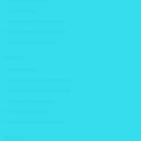
• Cadre à selfie
• Chèque géant (faux chèque)
• Médaille personnalisée ronde
• Trophées personnalisés
Funéraire
• Carte de décès
• Plaque funéraire commémorative
• Plaque funéraire personnalisée
• Plaque funéraire arbre
• Portraits funéraires
• Pieds pour plaque funéraire
Industriels