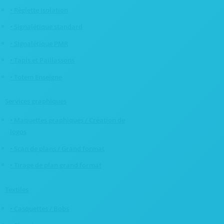
• Règlette isolation
• Signalétique standard
• SIgnalétique PMR
• Tapis et Paillassons
• Totem Enseigne
Services graphiques
• Maquettes graphiques / Création de
logos
• Scan de plans / Grand format
• Tirage de plan grand format
Textiles
• Casquettes / Bobs