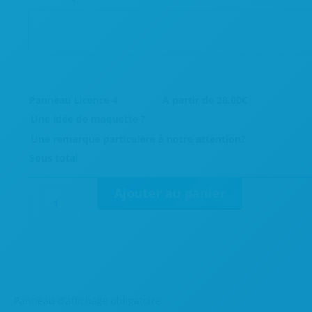
Panneau Licence 4
A partir de
28.00
€
Une idée de maquette ?
Une remarque particulère à notre attention?
Sous total
Ajouter au panier
quantité
de
Panneau
Licence
4
Panneau d’affichage obligatoire