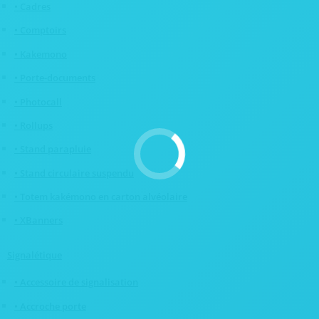
• Cadres
• Comptoirs
• Kakemono
• Porte-documents
• Photocall
• Rollups
• Stand parapluie
• Stand circulaire suspendu
• Totem kakémono en carton alvéolaire
• XBanners
Signalétique
• Accessoire de signalisation
• Accroche porte