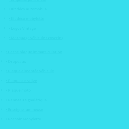
• Kit déco automobile
• Kit déco mobylette
• Logos Vintage
• Marquage véhicule / covering
• Cache plaque immatriculation
• Drapeaux
• Plaque aimantée véhicule
• Plaque de rallye
• Plaque moto
• Panneau signalétique
• Enseigne lumineuse
• Pochoir Mobylette