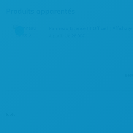
Produits apparentés
Panneau Licence III Officiel | Affichag
A partir de
28.00
€
Ce
produit
a
plusieurs
variations.
Bes
Les
options
peuvent
être
choisies
sur
footer
la
page