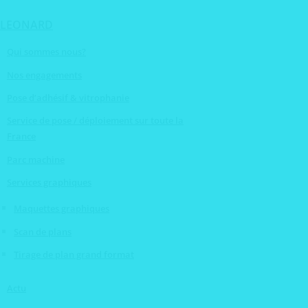
Aller
au
LEONARD
contenu
Qui sommes nous?
Nos engagements
Pose d’adhésif & vitrophanie
Service de pose / déploiement sur toute la
France
Parc machine
Services graphiques
Maquettes graphiques
Scan de plans
Tirage de plan grand format
Actu