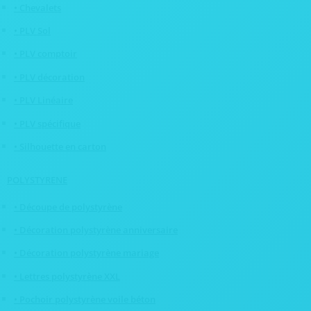
• Chevalets
• PLV Sol
• PLV comptoir
• PLV décoration
• PLV Linéaire
• PLV spécifique
• Silhouette en carton
POLYSTYRENE
• Découpe de polystyrène
• Décoration polystyrène anniversaire
• Décoration polystyrène mariage
• Lettres polystyrène XXL
• Pochoir polystyrène voile béton