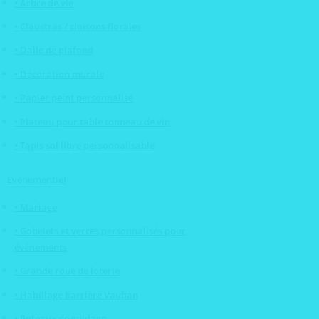
• Arbre de vie
• Claustras / cloisons florales
• Dalle de plafond
• Décoration murale
• Papier peint personnalisé
• Plateau pour table tonneau de vin
• Tapis sol libre personnalisable
Evénementiel
• Mariage
• Gobelets et verres personnalisés pour
événements
• Grande roue de loterie
• Habillage barrière Vauban
• Poteaux de guidage