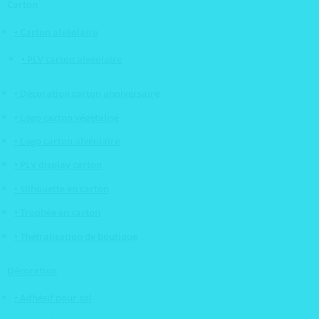
Carton
• Carton alvéolaire
• PLV carton alvéolaire
• Décoration carton anniversaire
• Logo carton végétalisé
• Logo carton alvéolaire
• PLV display carton
• Silhouette en carton
• Trophée en carton
• Thétralisation de boutique
Décoration
• Adhésif pour sol