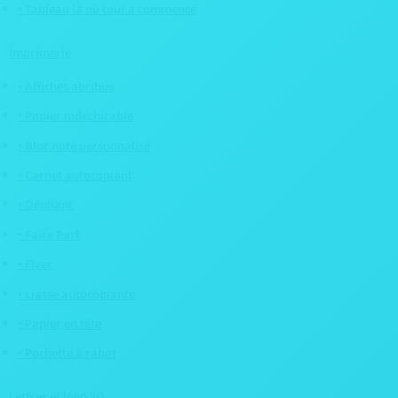
• Tableau là où tout a commencé
Imprimerie
• Affiches abribus
• Papier indéchirable
• Bloc note personnalisé
• Carnet autocopiant
• Dépliant
• Faire Part
• Flyer
• Liasse autocopiante
• Papier en tête
• Pochette à rabat
Lettres et logo 3D