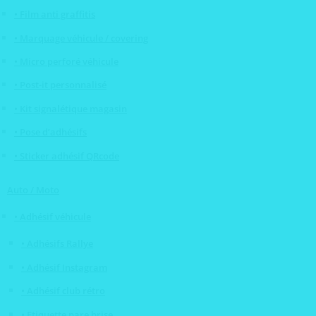
• Film anti graffitis
• Marquage véhicule / covering
• Micro perforé véhicule
• Post-it personnalisé
• Kit signalétique magasin
• Pose d’adhésifs
• Sticker adhésif QRcode
Auto / Moto
• Adhésif véhicule
• Adhésifs Rallye
• Adhésif Instagram
• Adhésif club rétro
• Etiquette pare brise