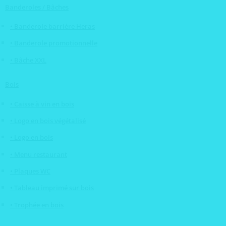
Banderoles / Bâches
• Banderole barrière Heras
• Banderole promotionnelle
• Bâche XXL
Bois
• Caisse à vin en bois
• Logo en bois végétalisé
• Logo en bois
• Menu restaurant
• Plaques WC
• Tableau imprimé sur bois
• Trophée en bois