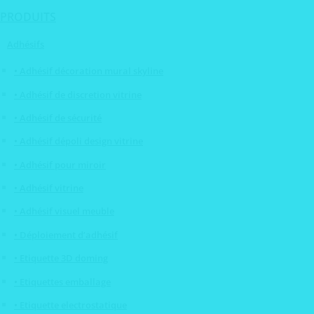
PRODUITS
Adhésifs
• Adhésif décoration mural skyline
• Adhésif de discretion vitrine
• Adhésif de sécurité
• Adhésif dépoli design vitrine
• Adhésif pour miroir
• Adhésif vitrine
• Adhésif visuel meuble
• Déploiement d’adhésif
• Etiquette 3D doming
• Etiquettes emballage
• Etiquette electrostatique