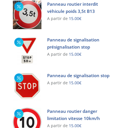
Panneau routier interdit
véhicule poids 3,5t B13
A partir de
15.00
€
Ce
produit
Panneau de signalisation
a
présignalisation stop
plusieurs
variations.
A partir de
15.00
€
Les
Ce
options
produit
peuvent
Panneau de signalisation stop
a
être
plusieurs
A partir de
15.00
€
choisies
variations.
Ce
sur
Les
produit
la
options
a
page
peuvent
Panneau routier danger
plusieurs
du
être
variations.
limitation vitesse 10km/h
produit
choisies
Les
A partir de
15.00
€