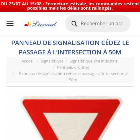
DU 25/07 AU 15/08 : Fermeture estivale, les commandes restent
possibles mais les délais sont rallongés.
Recherche
de
produits
PANNEAU DE SIGNALISATION CÉDEZ LE
PASSAGE À L’INTERSECTION À 50M
Vous êtes ici :
Accueil
Signalétique
Signalétique site industriel
Panneaux routier
Panneau de signalisation cédez le passage à l’intersection à
50m