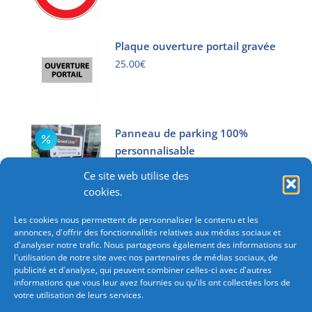
sur
options
Ce
la
peuvent
produit
page
être
Plaque ouverture portail gravée
a
du
choisies
plusieurs
25.00
€
produit
sur
variations.
Ce
la
Les
produit
page
options
a
du
peuvent
Panneau de parking 100%
plusieurs
produit
être
variations.
personnalisable
choisies
Les
A partir de
30.00
€
Ce site web utilise des
sur
options
Ce
cookies.
la
peuvent
produit
page
être
Les cookies nous permettent de personnaliser le contenu et les
a
du
choisies
annonces, d'offrir des fonctionnalités relatives aux médias sociaux et
plusieurs
produit
d'analyser notre trafic. Nous partageons également des informations sur
sur
variations.
l'utilisation de notre site avec nos partenaires de médias sociaux, de
la
Les
publicité et d'analyse, qui peuvent combiner celles-ci avec d'autres
page
informations que vous leur avez fournies ou qu'ils ont collectées lors de
options
du
votre utilisation de leurs services.
peuvent
Besoin d'une commande importante?
Consultez-nous
produit