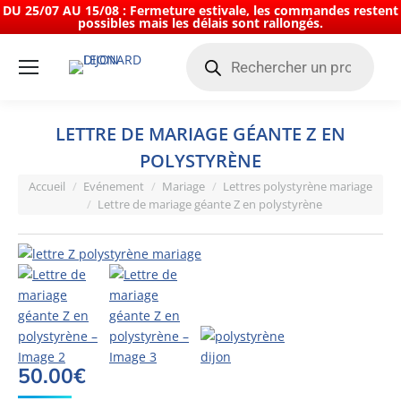
DU 25/07 AU 15/08 : Fermeture estivale, les commandes restent
possibles mais les délais sont rallongés.
Recherche
de
produits
LETTRE DE MARIAGE GÉANTE Z EN
POLYSTYRÈNE
Vous êtes ici :
Accueil
Evénement
Mariage
Lettres polystyrène mariage
Lettre de mariage géante Z en polystyrène
50.00
€