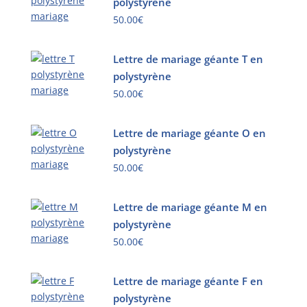
polystyrène
50.00
€
Ce
produit
Lettre de mariage géante T en
a
polystyrène
plusieurs
50.00
€
variations.
Ce
Les
produit
Lettre de mariage géante O en
options
a
polystyrène
peuvent
plusieurs
être
50.00
€
variations.
choisies
Ce
Les
sur
produit
Lettre de mariage géante M en
options
la
a
polystyrène
peuvent
page
plusieurs
être
50.00
€
du
variations.
choisies
produit
Ce
Les
sur
produit
Lettre de mariage géante F en
options
la
a
polystyrène
peuvent
page