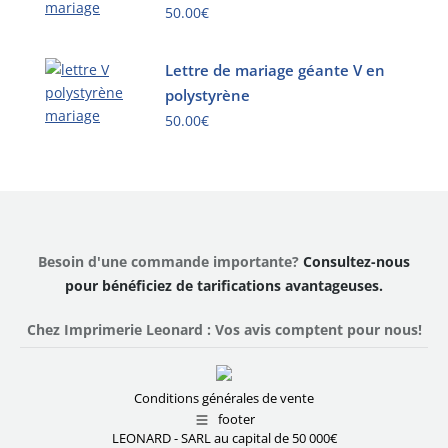
plusieurs
être
50.00
€
du
variations.
choisies
produit
Ce
Les
sur
produit
Lettre de mariage géante V en
options
la
a
polystyrène
peuvent
page
plusieurs
être
50.00
€
du
variations.
choisies
produit
Ce
Les
sur
produit
options
la
a
peuvent
page
plusieurs
être
du
variations.
choisies
produit
Besoin d'une commande importante?
Consultez-nous
Les
sur
pour bénéficiez de tarifications avantageuses.
options
la
peuvent
page
Chez Imprimerie Leonard : Vos avis comptent pour nous!
être
du
choisies
produit
sur
Conditions générales de vente
la
footer
page
LEONARD - SARL au capital de 50 000€