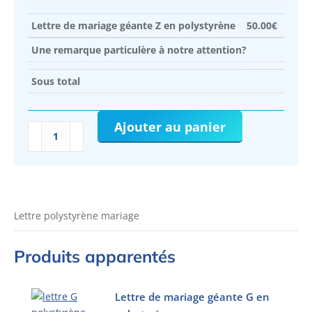
Lettre de mariage géante Z en polystyrène
50.00
€
Une remarque particulère à notre attention?
Sous total
Ajouter au panier
quantité
de
Lettre
de
mariage
géante
Lettre polystyrène mariage
Z
en
Produits apparentés
polystyrène
Lettre de mariage géante G en