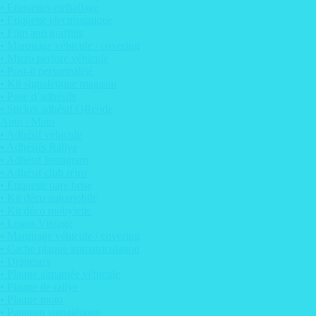
• Etiquettes emballage
• Etiquette electrostatique
• Film anti graffitis
• Marquage véhicule / covering
• Micro perforé véhicule
• Post-it personnalisé
• Kit signalétique magasin
• Pose d’adhésifs
• Sticker adhésif QRcode
Auto / Moto
• Adhésif véhicule
• Adhésifs Rallye
• Adhésif Instagram
• Adhésif club rétro
• Etiquette pare brise
• Kit déco automobile
• Kit déco mobylette
• Logos Vintage
• Marquage véhicule / covering
• Cache plaque immatriculation
• Drapeaux
• Plaque aimantée véhicule
• Plaque de rallye
• Plaque moto
• Panneau signalétique