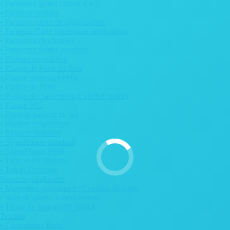
• Panneaux grand format 4 x 3
• Panneau parking
• Panneau totem de signalisation
• Panneau Carte touristique information
• Panneaux de chantier
• Panneaux portes ouvertes
• Plaques alvéolaires
• Plaque de Porte en Bois
• Plaque professionnelle
• Plaque de Porte
• Plaque de classement (Labels Qualité)
• Plaque WC
• Pochoir parking au sol
• Pochoir magnétique
• Règlette isolation
• Signalétique standard
• SIgnalétique PMR
• Tapis et Paillassons
• Totem Enseigne
Services graphiques
• Maquettes graphiques / Création de logos
• Scan de plans / Grand format
• Tirage de plan grand format
Textiles
• Casquettes / Bobs