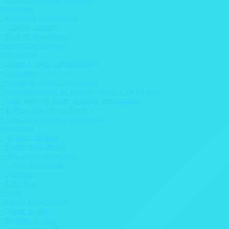
Industriels
• Etiquettes industrielles
• Gravure plaques
• Pochoir magnétique
• Protection sableuse
Idée cadeau
• Boites à savon personnalisées
• Casquette
• Mosaïque photo anniversaire
• Personnalisation de glissière caisse à vin en bois
• Sous verre en pierre naturelle personnalisé
• Tableau direction prénom
• Tableau là où tout a commencé
Imprimerie
• Affiches abribus
• Papier indéchirable
• Bloc note personnalisé
• Carnet autocopiant
• Dépliant
• Faire Part
• Flyer
• Liasse autocopiante
• Papier en tête
• Pochette à rabat