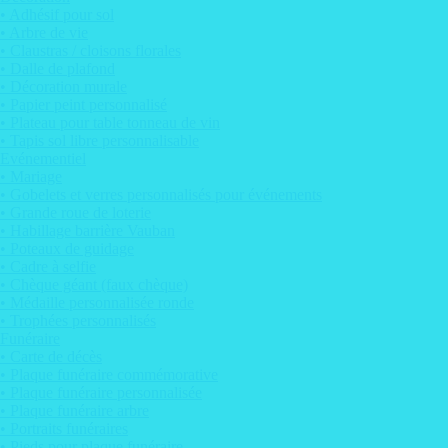
• Adhésif pour sol
• Arbre de vie
• Claustras / cloisons florales
• Dalle de plafond
• Décoration murale
• Papier peint personnalisé
• Plateau pour table tonneau de vin
• Tapis sol libre personnalisable
Evénementiel
• Mariage
• Gobelets et verres personnalisés pour événements
• Grande roue de loterie
• Habillage barrière Vauban
• Poteaux de guidage
• Cadre à selfie
• Chèque géant (faux chèque)
• Médaille personnalisée ronde
• Trophées personnalisés
Funéraire
• Carte de décès
• Plaque funéraire commémorative
• Plaque funéraire personnalisée
• Plaque funéraire arbre
• Portraits funéraires
• Pieds pour plaque funéraire