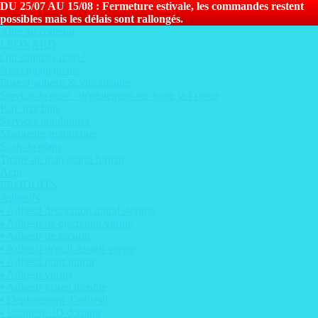
DU 25/07 AU 15/08 : Fermeture estivale, les commandes restent
possibles mais les délais sont rallongés.
Aller au contenu
LEONARD
Qui sommes nous?
Nos engagements
Pose d’adhésif & vitrophanie
Service de pose / déploiement sur toute la France
Parc machine
Services graphiques
Maquettes graphiques
Scan de plans
Tirage de plan grand format
Actu
PRODUITS
Adhésifs
• Adhésif décoration mural skyline
• Adhésif de discretion vitrine
• Adhésif de sécurité
• Adhésif dépoli design vitrine
• Adhésif pour miroir
• Adhésif vitrine
• Adhésif visuel meuble
• Déploiement d’adhésif
• Etiquette 3D doming