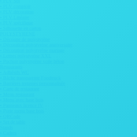
• PLV Sol
• PLV comptoir
• PLV décoration
• PLV Linéaire
• PLV spécifique
• Silhouette en carton
POLYSTYRENE
• Découpe de polystyrène
• Décoration polystyrène anniversaire
• Décoration polystyrène mariage
• Lettres polystyrène XXL
• Pochoir polystyrène voile béton
Restaurants
• Adhésifs WC
• Bâche transparente Foodtruck
• Barrières terrasses personnalisée
• Carte de restaurant
• Menu restaurant
• Menu avec base bois
• Panneaux licence IV
• Porte menu base bois
• QRCode
• Set de table
Stands
• Cadres