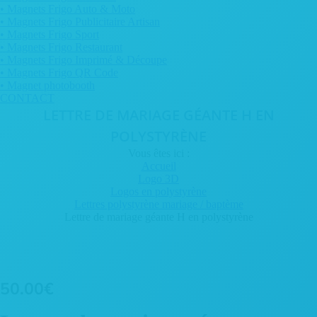
• Magnets Frigo Auto & Moto
• Magnets Frigo Publicitaire Artisan
• Magnets Frigo Sport
• Magnets Frigo Restaurant
• Magnets Frigo Imprimé & Découpe
• Magnets Frigo QR Code
• Magnet photobooth
CONTACT
LETTRE DE MARIAGE GÉANTE H EN
POLYSTYRÈNE
Vous êtes ici :
Accueil
Logo 3D
Logos en polystyrène
Lettres polystyrène mariage / baptème
Lettre de mariage géante H en polystyrène
50.00
€