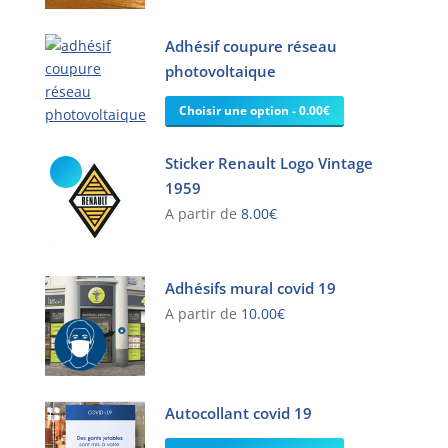
produit
a
Adhésif coupure réseau
plusieurs
variations.
photovoltaique
Les
Choisir une option - 0.00€
options
peuvent
être
Sticker Renault Logo Vintage
choisies
1959
sur
A partir de
8.00
€
la
Ce
page
produit
du
Adhésifs mural covid 19
a
produit
plusieurs
A partir de
10.00
€
variations.
Ce
Les
produit
options
a
peuvent
Autocollant covid 19
plusieurs
être
variations.