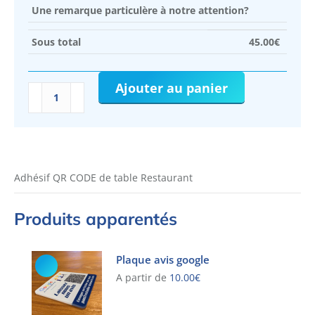
Une remarque particulère à notre attention?
Sous total
45.00
€
Ajouter au panier
quantité
de
Adhésif
QR
CODE
rond
Adhésif QR CODE de table Restaurant
de
table
Produits apparentés
Restaurant
Plaque avis google
A partir de
10.00
€
Ce