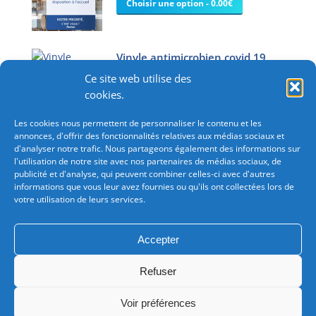
choisies
Choisir une option - 0.00€
Les
sur
options
la
peuvent
page
être
Vinyle antimicrobien covid 19
du
choisies
Ce site web utilise des
produit
Choisir une option - 0.00€
sur
cookies.
la
page
Les cookies nous permettent de personnaliser le contenu et les
annonces, d'offrir des fonctionnalités relatives aux médias sociaux et
du
d'analyser notre trafic. Nous partageons également des informations sur
produit
l'utilisation de notre site avec nos partenaires de médias sociaux, de
publicité et d'analyse, qui peuvent combiner celles-ci avec d'autres
informations que vous leur avez fournies ou qu'ils ont collectées lors de
votre utilisation de leurs services.
Besoin d'une commande importante?
Consultez-nous
pour bénéficiez de tarifications avantageuses.
Accepter
Chez Imprimerie Leonard : Vos avis comptent pour nous!
Refuser
Voir préférences
Conditions générales de vente