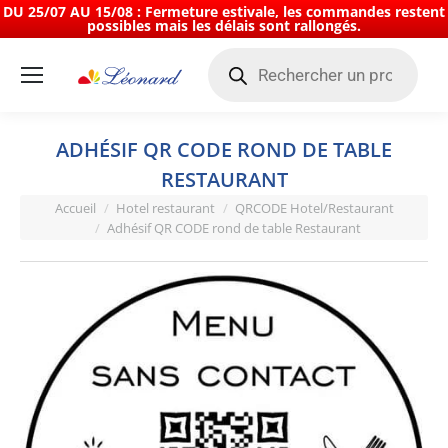
DU 25/07 AU 15/08 : Fermeture estivale, les commandes restent
possibles mais les délais sont rallongés.
Recherche
de
produits
ADHÉSIF QR CODE ROND DE TABLE
RESTAURANT
Vous êtes ici :
Accueil
Hotel restaurant
QRCODE Hotel/Restaurant
Adhésif QR CODE rond de table Restaurant