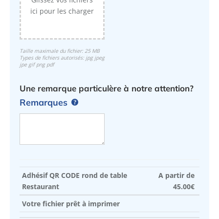
ici pour les charger
Taille maximale du fichier: 25 MB
Types de fichiers autorisés: jpg jpeg
jpe gif png pdf
Une remarque particulère à notre attention?
Remarques
Adhésif QR CODE rond de table
A partir de
Restaurant
45.00
€
Votre fichier prêt à imprimer