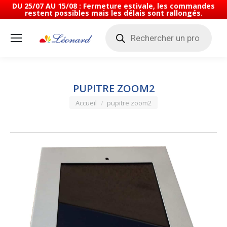
DU 25/07 AU 15/08 : Fermeture estivale, les commandes
restent possibles mais les délais sont rallongés.
Recherche
de
produits
PUPITRE ZOOM2
Vous êtes ici :
Accueil
pupitre zoom2