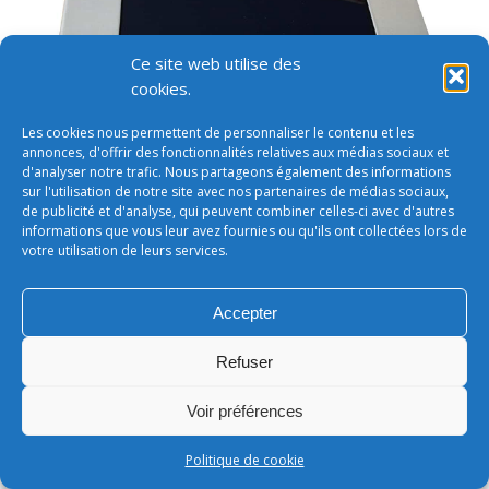
Ce site web utilise des
cookies.
Les cookies nous permettent de personnaliser le contenu et les
annonces, d'offrir des fonctionnalités relatives aux médias sociaux et
d'analyser notre trafic. Nous partageons également des informations
sur l'utilisation de notre site avec nos partenaires de médias sociaux,
de publicité et d'analyse, qui peuvent combiner celles-ci avec d'autres
informations que vous leur avez fournies ou qu'ils ont collectées lors de
votre utilisation de leurs services.
Accepter
Refuser
Conditions générales de vente
footer
Voir préférences
LEONARD - SARL au capital de 50 000€
Politique de cookie