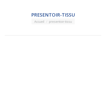
PRESENTOIR-TISSU
Vous êtes ici :
Accueil
presentoir-tissu