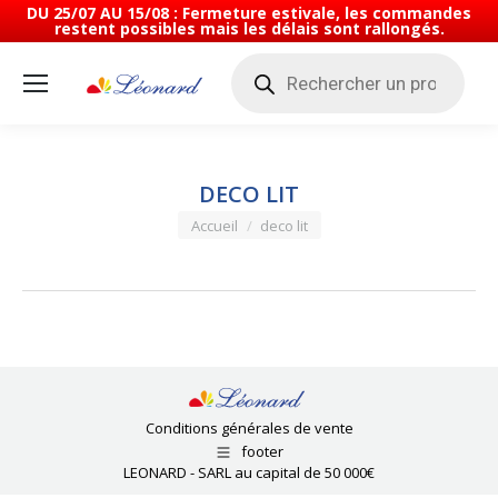
DU 25/07 AU 15/08 : Fermeture estivale, les commandes
restent possibles mais les délais sont rallongés.
Recherche
de
produits
DECO LIT
Vous êtes ici :
Accueil
deco lit
Conditions générales de vente
footer
LEONARD - SARL au capital de 50 000€