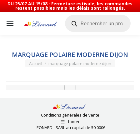
DU 25/07 AU 15/08 : Fermeture estivale, les commandes
restent possibles mais les délais sont rallongés.
Recherche
de
produits
MARQUAGE POLAIRE MODERNE DIJON
Vous êtes ici :
Accueil
marquage polaire moderne dijon
Conditions générales de vente
footer
LEONARD - SARL au capital de 50 000€