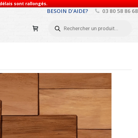
élais sont rallongés.
BESOIN D'AIDE?
03 80 58 86 68
Recherche
de
produits