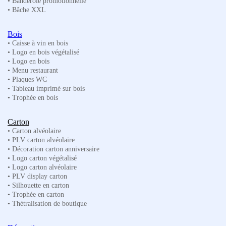
• Banderole promotionnelle
• Bâche XXL
Voir le panier
Commande
Recherche
Pas de produit dans le panier.
de
Bois
produits
• Caisse à vin en bois
POLYSTYRENE-
• Logo en bois végétalisé
• Logo en bois
VOLUME-LOVE-300×210
• Menu restaurant
• Plaques WC
• Tableau imprimé sur bois
Vous êtes ici :
Accueil
polystyrene-volume-love-300×210
• Trophée en bois
Carton
• Carton alvéolaire
• PLV carton alvéolaire
• Décoration carton anniversaire
• Logo carton végétalisé
• Logo carton alvéolaire
• PLV display carton
• Silhouette en carton
• Trophée en carton
• Thétralisation de boutique