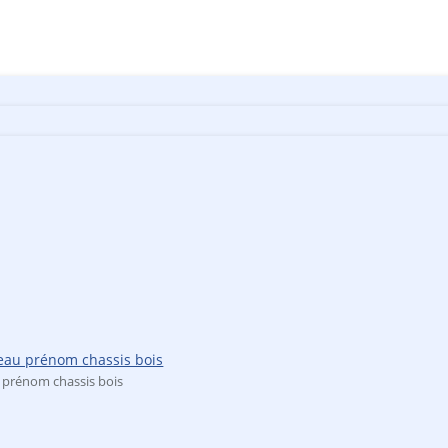
S
X
tres
minative gravée
 numérotation gravée
nformation gravée
phées
ailles
ails
 prénom chassis bois
tification de table