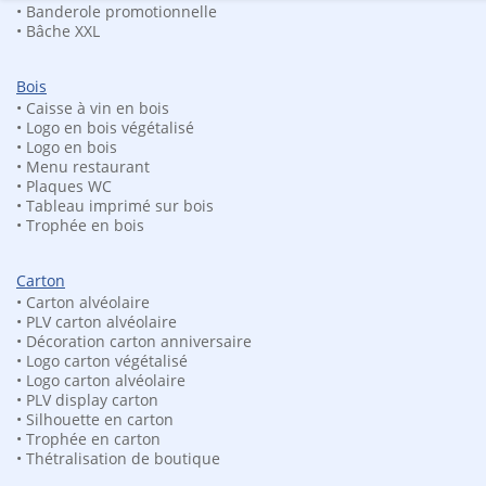
Décor floral mariage 2
• Banderole promotionnelle
Vous êtes ici :
Accueil
Produit Fond
Décor floral mariage 2
• Bâche XXL
Bois
• Caisse à vin en bois
• Logo en bois végétalisé
• Logo en bois
• Menu restaurant
• Plaques WC
• Tableau imprimé sur bois
• Trophée en bois
Carton
• Carton alvéolaire
Faire part de mariage en
Faire part de mariage en
• PLV carton alvéolaire
plexiglass acrylique
plexiglass acrylique
• Décoration carton anniversaire
A partir de
59.00
€
A partir de
59.00
€
• Logo carton végétalisé
• Logo carton alvéolaire
• PLV display carton
• Silhouette en carton
• Trophée en carton
• Thétralisation de boutique
Besoin d'une co