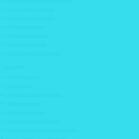
• Décoration carton anniversaire
• Logo carton végétalisé
• Logo carton alvéolaire
• PLV display carton
• Silhouette en carton
• Trophée en carton
• Thétralisation de boutique
Décoration
• Adhésif pour sol
• Arbre de vie
• Claustras / cloisons florales
• Dalle de plafond
• Décoration murale
• Papier peint personnalisé
• Plateau pour table tonneau de vin
• Tapis sol libre personnalisable