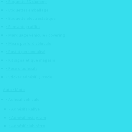
• Etiquette 3D doming
• Etiquettes emballage
• Etiquette electrostatique
• Film anti graffitis
• Marquage véhicule / covering
• Micro perforé véhicule
• Post-it personnalisé
• Kit signalétique magasin
• Pose d’adhésifs
• Sticker adhésif QRcode
Auto / Moto
• Adhésif véhicule
• Adhésifs Rallye
• Adhésif Instagram
• Adhésif club rétro