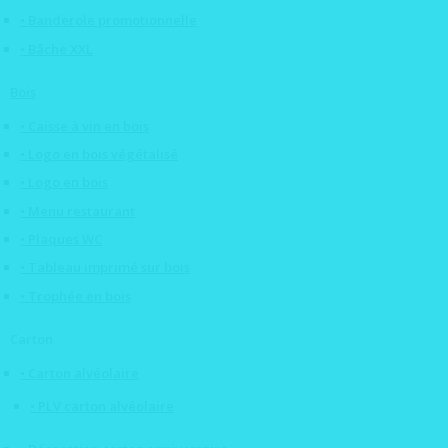
• Banderole promotionnelle
• Bâche XXL
Bois
• Caisse à vin en bois
• Logo en bois végétalisé
• Logo en bois
• Menu restaurant
• Plaques WC
• Tableau imprimé sur bois
• Trophée en bois
Carton
• Carton alvéolaire
• PLV carton alvéolaire