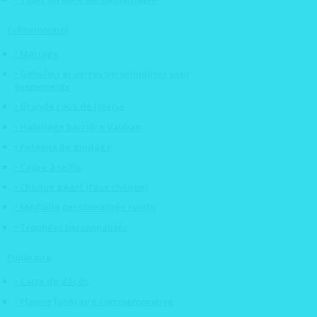
Evénementiel
• Mariage
• Gobelets et verres personnalisés pour
événements
• Grande roue de loterie
• Habillage barrière Vauban
• Poteaux de guidage
• Cadre à selfie
• Chèque géant (faux chèque)
• Médaille personnalisée ronde
• Trophées personnalisés
Funéraire
• Carte de décès
• Plaque funéraire commémorative