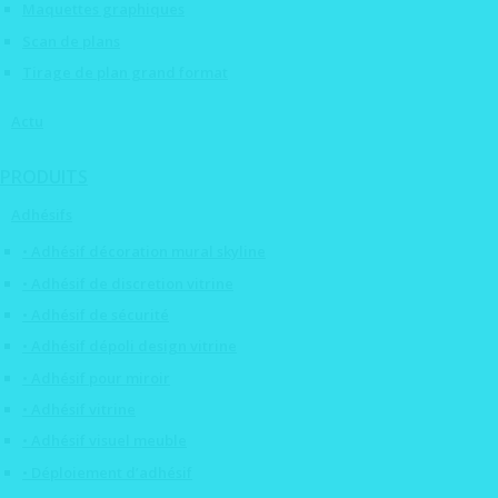
Maquettes graphiques
Scan de plans
Tirage de plan grand format
Actu
PRODUITS
Adhésifs
• Adhésif décoration mural skyline
• Adhésif de discretion vitrine
• Adhésif de sécurité
• Adhésif dépoli design vitrine
• Adhésif pour miroir
• Adhésif vitrine
• Adhésif visuel meuble
• Déploiement d’adhésif