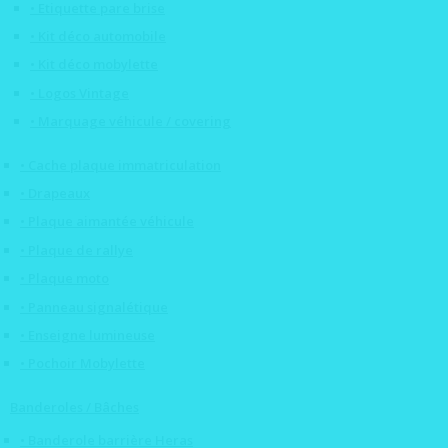
• Etiquette pare brise
• Kit déco automobile
• Kit déco mobylette
• Logos Vintage
• Marquage véhicule / covering
• Cache plaque immatriculation
• Drapeaux
• Plaque aimantée véhicule
• Plaque de rallye
• Plaque moto
• Panneau signalétique
• Enseigne lumineuse
• Pochoir Mobylette
Banderoles / Bâches
• Banderole barrière Heras