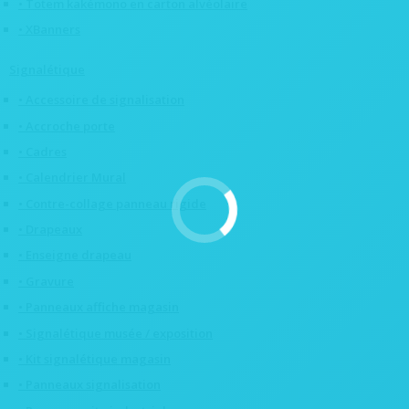
• Totem kakémono en carton alvéolaire
• XBanners
Signalétique
• Accessoire de signalisation
• Accroche porte
• Cadres
• Calendrier Mural
• Contre-collage panneau rigide
• Drapeaux
• Enseigne drapeau
• Gravure
• Panneaux affiche magasin
• Signalétique musée / exposition
• Kit signalétique magasin
• Panneaux signalisation