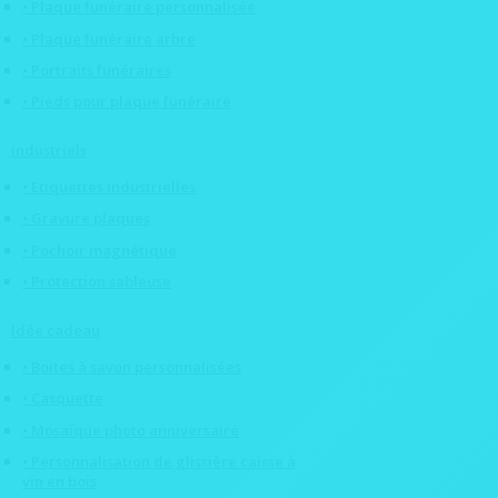
• Plaque funéraire personnalisée
• Plaque funéraire arbre
• Portraits funéraires
• Pieds pour plaque funéraire
Industriels
• Etiquettes industrielles
• Gravure plaques
• Pochoir magnétique
• Protection sableuse
Idée cadeau
• Boites à savon personnalisées
• Casquette
• Mosaïque photo anniversaire
• Personnalisation de glissière caisse à
vin en bois