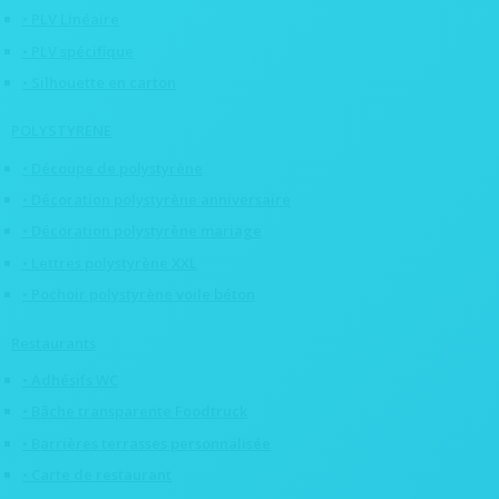
• PLV Linéaire
• PLV spécifique
• Silhouette en carton
POLYSTYRENE
• Découpe de polystyrène
• Décoration polystyrène anniversaire
• Décoration polystyrène mariage
• Lettres polystyrène XXL
• Pochoir polystyrène voile béton
Restaurants
• Adhésifs WC
• Bâche transparente Foodtruck
• Barrières terrasses personnalisée
• Carte de restaurant