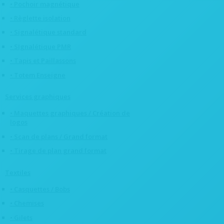
• Pochoir magnétique
• Règlette isolation
• Signalétique standard
• SIgnalétique PMR
• Tapis et Paillassons
• Totem Enseigne
Services graphiques
• Maquettes graphiques / Création de
logos
• Scan de plans / Grand format
• Tirage de plan grand format
Textiles
• Casquettes / Bobs
• Chemises
• Gilets