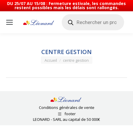
DU 25/07 AU 15/08 : Fermeture estivale, les commandes
restent possibles mais les délais sont rallongés.
Recherche
de
produits
CENTRE GESTION
Vous êtes ici :
Accueil
centre gestion
Conditions générales de vente
footer
LEONARD - SARL au capital de 50 000€