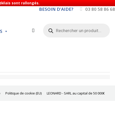
élais sont rallongés.
BESOIN D'AIDE?
03 80 58 86 68
Recherche
de
S
produits
e
Politique de cookie (EU)
LEONARD - SARL au capital de 50 000€