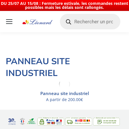
DU 25/07 AU 15/08 : Fermeture estivale, les commandes restent
possibles mais les délais sont rallongés.
Recherche
de
produits
Panneau site industriel
Vous êtes ici :
PANNEAU SITE
INDUSTRIEL
Panneau site industriel
A partir de
200.00
€