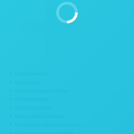
• Adhésif pour sol
• Arbre de vie
• Claustras / cloisons florales
• Dalle de plafond
• Décoration murale
• Papier peint personnalisé
• Plateau pour table tonneau de vin
• Tapis sol libre personnalisable