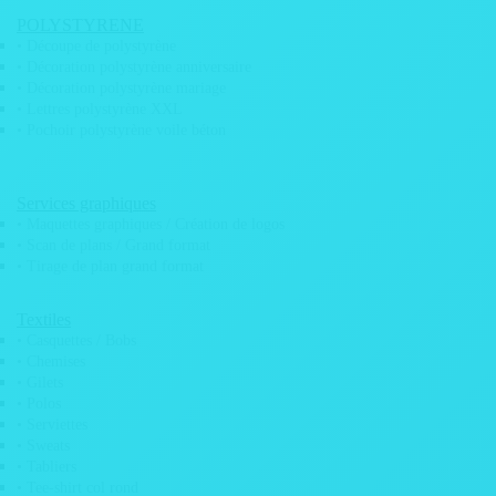
POLYSTYRENE
• Découpe de polystyrène
• Décoration polystyrène anniversaire
• Décoration polystyrène mariage
• Adhésif véhicule
• Lettres polystyrène XXL
• Pochoir polystyrène voile béton
Services graphiques
• Maquettes graphiques / Création de logos
• Scan de plans / Grand format
• Tirage de plan grand format
Textiles
• Casquettes / Bobs
• Chemises
• Gilets
• Polos
• Serviettes
• Adhésifs Rallye
• Sweats
• Adhésif Instagram
• Tabliers
• Tee-shirt col rond