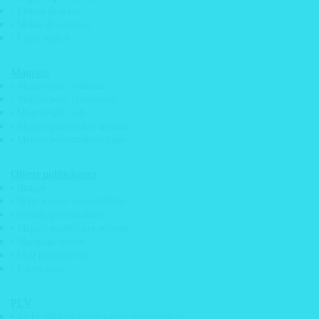
Services graphiques
• Lettres de scène
• Moule de coffrage
• Logo végétal
Magnets
• Magnet pour véhicule
• Magnet pour photobooth
• Magnet QR Code
• Magnet publicitaire artisans
• Magnet personnalisés frigo
Objets publicitaires
• Badges
• Boite à sucre personnalisée
• Gourde personnalisée
Maquettes graphiques
• Magnet publicitaire artisans
Scan de plans
• Marquage textile
• Mug personnalisé
Tirage de plan grand format
• Portes clefs
Actu
PLV
• Arche publicitaire en carton personnalisée