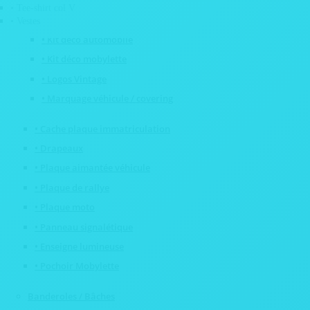
• Adhésif club rétro
• Tee-shirt col V
• Etiquette pare brise
• Vestes
• Kit déco automobile
• Kit déco mobylette
• Logos Vintage
• Marquage véhicule / covering
• Cache plaque immatriculation
• Drapeaux
• Plaque aimantée véhicule
• Plaque de rallye
• Plaque moto
• Panneau signalétique
• Enseigne lumineuse
• Pochoir Mobylette
Banderoles / Bâches