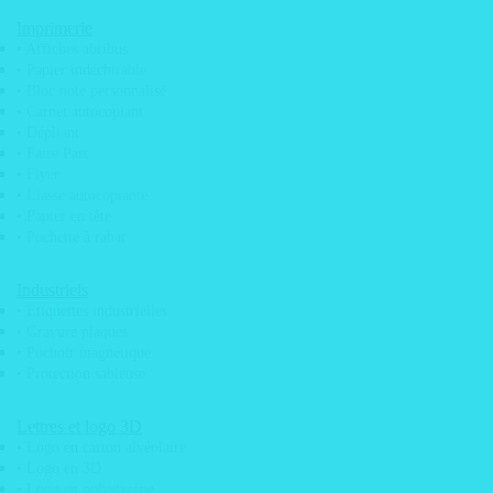
Imprimerie
• Affiches abribus
• Papier indéchirable
• Bloc note personnalisé
• Carnet autocopiant
• Dépliant
• Faire Part
• Flyer
• Liasse autocopiante
• Papier en tête
• Pochette à rabat
Industriels
• Etiquettes industrielles
Qui sommes nous?
• Gravure plaques
• Pochoir magnétique
Nos engagements
• Protection sableuse
Pose d’adhésif & vitrophanie
Service de pose / déploiement sur toute la
Lettres et logo 3D
France
• Logo en carton alvéolaire
Parc machine
• Logo en 3D
• Logo en polystyrène