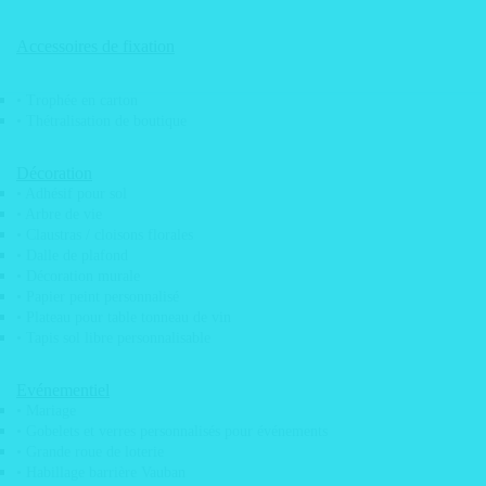
• Logo carton végétalisé
Publicitaire
• Logo carton alvéolaire
Accessoires de fixation
• PLV display carton
Artisan
• Silhouette en carton
• Magnets Frigo
• Trophée en carton
• Thétralisation de boutique
Sport
• Magnets Frigo
Décoration
Restaurant
• Adhésif pour sol
• Arbre de vie
• Magnets Frigo
• Claustras / cloisons florales
Imprimé &
• Dalle de plafond
• Décoration murale
Découpe
• Papier peint personnalisé
• Plateau pour table tonneau de vin
• Magnets Frigo
• Tapis sol libre personnalisable
QR Code
• Magnet
Evénementiel
• Mariage
photobooth
• Gobelets et verres personnalisés pour événements
CONTACT
• Grande roue de loterie
• Habillage barrière Vauban