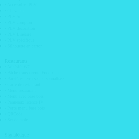
PRODUITS
• Accessoires PLV
• Chevalets
• PLV Sol
• PLV comptoir
• PLV décoration
• PLV Linéaire
• PLV spécifique
• Silhouette en carton
Restaurants
• Adhésifs WC
• Bâche transparente Foodtruck
• Barrières terrasses personnalisée
• Carte de restaurant
• Menu restaurant
• Menu avec base bois
Adhésifs
• Panneaux licence IV
• Porte menu base bois
• QRCode
• Set de table
Signalétique