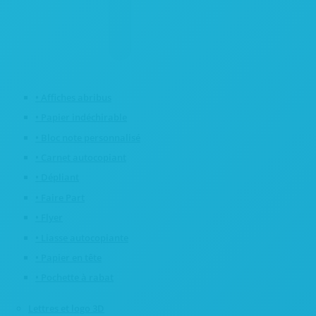
• Affiches abribus
• Papier indéchirable
• Bloc note personnalisé
• Carnet autocopiant
• Dépliant
• Faire Part
• Flyer
• Liasse autocopiante
• Papier en tête
• Pochette à rabat
Lettres et logo 3D