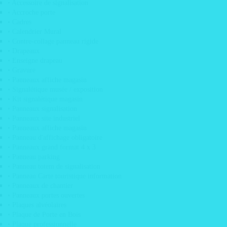
• Accessoire de signalisation
• Accroche porte
• Cadres
• Calendrier Mural
• Contre-collage panneau rigide
• Drapeaux
• Enseigne drapeau
• Gravure
• Panneaux affiche magasin
• Adhésif décoration mural skyline
• Signalétique musée / exposition
• Adhésif de discretion vitrine
• Kit signalétique magasin
• Panneaux signalisation
• Adhésif de sécurité
• Panneaux site industriel
• Adhésif dépoli design vitrine
• Panneaux affiche magasin
• Panneau d'affichage obligatoire
• Adhésif pour miroir
• Panneaux grand format 4 x 3
• Adhésif vitrine
• Panneau parking
• Panneau totem de signalisation
• Adhésif visuel meuble
• Panneau Carte touristique information
• Déploiement d’adhésif
• Panneaux de chantier
• Panneaux portes ouvertes
• Etiquette 3D doming
• Plaques alvéolaires
• Etiquettes emballage
• Plaque de Porte en Bois
• Plaque professionnelle