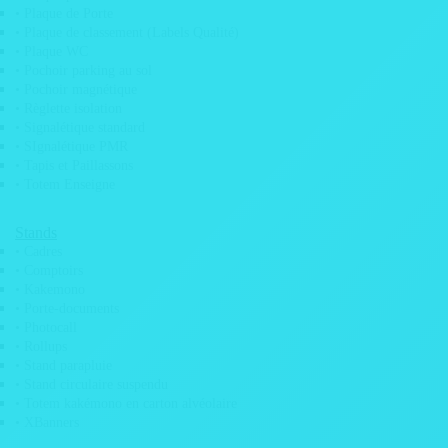
• Etiquette electrostatique
• Plaque de Porte
• Film anti graffitis
• Plaque de classement (Labels Qualité)
• Plaque WC
• Marquage véhicule / covering
• Pochoir parking au sol
• Micro perforé véhicule
• Pochoir magnétique
• Règlette isolation
• Post-it personnalisé
• Signalétique standard
• Kit signalétique magasin
• SIgnalétique PMR
• Tapis et Paillassons
• Pose d’adhésifs
• Totem Enseigne
• Sticker adhésif QRcode
Stands
Auto / Moto
• Cadres
• Comptoirs
• Kakemono
• Porte-documents
• Photocall
• Rollups
• Stand parapluie
• Stand circulaire suspendu
• Totem kakémono en carton alvéolaire
• XBanners