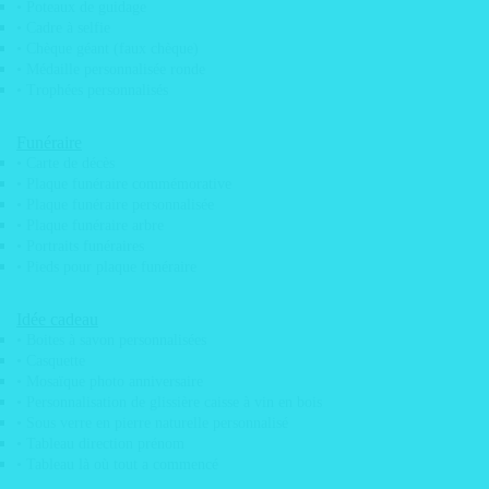
• Poteaux de guidage
• Cadre à selfie
• Chèque géant (faux chèque)
• Médaille personnalisée ronde
Recherche
de
• Trophées personnalisés
produits
Funéraire
Recherche
• Carte de décès
de
• Plaque funéraire commémorative
produits
• Plaque funéraire personnalisée
• Plaque funéraire arbre
• Portraits funéraires
• Pieds pour plaque funéraire
Idée cadeau
• Boites à savon personnalisées
• Casquette
• Mosaïque photo anniversaire
• Personnalisation de glissière caisse à vin en bois
• Sous verre en pierre naturelle personnalisé
• Tableau direction prénom
• Tableau là où tout a commencé
LEONARD