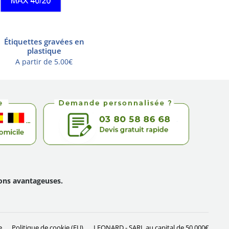
Étiquettes gravées en
plastique
A partir de
5.00
€
ions avantageuses.
e
Politique de cookie (EU)
LEONARD - SARL au capital de 50 000€