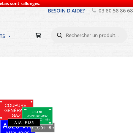
lais sont rallongés.
BESOIN D'AIDE?
03 80 58 86 68
Recherche
de
TS
produits