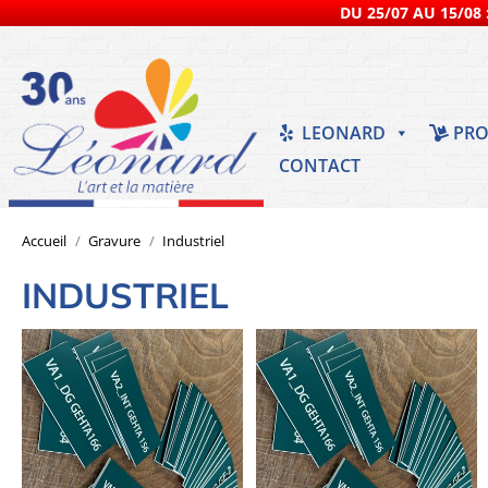
DU 25/07 AU 15/08 :
LEONARD
PRO
CONTACT
Industriel
Vous êtes ici :
Accueil
Gravure
Industriel
INDUSTRIEL