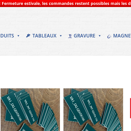
 Fermeture estivale, les commandes restent possibles mais les dé
DUITS
TABLEAUX
GRAVURE
MAGNE