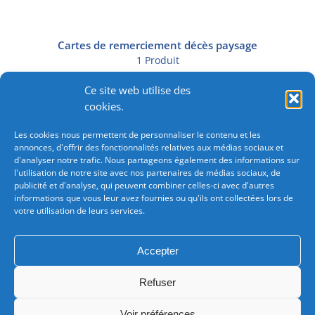
Cartes de remerciement décès paysage
1 Produit
Ce site web utilise des
Cartes de remerciement décès religion
cookies.
2 Produits
Les cookies nous permettent de personnaliser le contenu et les
annonces, d'offrir des fonctionnalités relatives aux médias sociaux et
d'analyser notre trafic. Nous partageons également des informations sur
l'utilisation de notre site avec nos partenaires de médias sociaux, de
publicité et d'analyse, qui peuvent combiner celles-ci avec d'autres
informations que vous leur avez fournies ou qu'ils ont collectées lors de
votre utilisation de leurs services.
Besoin d'une commande importante?
Consultez-nous
pour bénéficiez de tarifications avantageuses.
Accepter
Chez Imprimerie Leonard : Vos avis comptent pour nous!
Refuser
Voir préférences