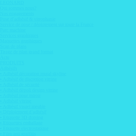
Aller
LEONARD
au
Qui sommes nous?
contenu
Nos engagements
Pose d’adhésif & vitrophanie
Service de pose / déploiement sur toute la France
Parc machine
Services graphiques
Maquettes graphiques
Scan de plans
Tirage de plan grand format
Actu
PRODUITS
Adhésifs
• Adhésif décoration mural skyline
• Adhésif de discretion vitrine
• Adhésif de sécurité
• Adhésif dépoli design vitrine
• Adhésif pour miroir
• Adhésif vitrine
• Adhésif visuel meuble
• Déploiement d’adhésif
• Etiquette 3D doming
• Etiquettes emballage
• Etiquette electrostatique
• Film anti graffitis