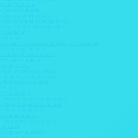
• Dalle de plafond
• Décoration murale
• Papier peint personnalisé
• Plateau pour table tonneau de vin
• Tapis sol libre personnalisable
Evénementiel
• Mariage
• Gobelets et verres personnalisés pour événements
• Grande roue de loterie
• Habillage barrière Vauban
• Poteaux de guidage
• Cadre à selfie
• Chèque géant (faux chèque)
• Médaille personnalisée ronde
• Trophées personnalisés
Funéraire
• Carte de décès
• Plaque funéraire commémorative
• Plaque funéraire personnalisée
• Plaque funéraire arbre
• Portraits funéraires
• Pieds pour plaque funéraire
Industriels
• Etiquettes industrielles
• Gravure plaques