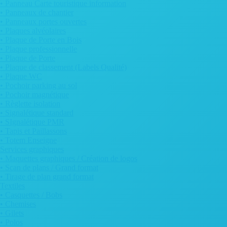
• Panneau Carte touristique information
• Panneaux de chantier
• Panneaux portes ouvertes
• Plaques alvéolaires
• Plaque de Porte en Bois
• Plaque professionnelle
• Plaque de Porte
• Plaque de classement (Labels Qualité)
• Plaque WC
• Pochoir parking au sol
• Pochoir magnétique
• Règlette isolation
• Signalétique standard
• SIgnalétique PMR
• Tapis et Paillassons
• Totem Enseigne
Services graphiques
• Maquettes graphiques / Création de logos
• Scan de plans / Grand format
• Tirage de plan grand format
Textiles
• Casquettes / Bobs
• Chemises
• Gilets
• Polos