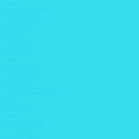
• Marquage véhicule / covering
• Micro perforé véhicule
• Post-it personnalisé
• Kit signalétique magasin
• Pose d’adhésifs
• Sticker adhésif QRcode
Auto / Moto
• Adhésif véhicule
• Adhésifs Rallye
• Adhésif Instagram
• Adhésif club rétro
• Etiquette pare brise
• Kit déco automobile
• Kit déco mobylette
• Logos Vintage
• Marquage véhicule / covering
• Cache plaque immatriculation
• Drapeaux
• Plaque aimantée véhicule
• Plaque de rallye
• Plaque moto
• Panneau signalétique
• Enseigne lumineuse
• Pochoir Mobylette
Banderoles / Bâches