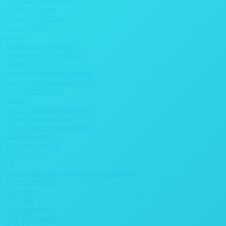
• Logo en polystyrène
• Lettres de scène
• Moule de coffrage
• Logo végétal
Magnets
• Magnet pour véhicule
• Magnet pour photobooth
• Magnet QR Code
• Magnet publicitaire artisans
• Magnet personnalisés frigo
Objets publicitaires
• Badges
• Boite à sucre personnalisée
• Gourde personnalisée
• Magnet publicitaire artisans
• Marquage textile
• Mug personnalisé
• Portes clefs
PLV
• Arche publicitaire en carton personnalisée
• Accessoires PLV
• Chevalets
• PLV Sol
• PLV comptoir
• PLV décoration