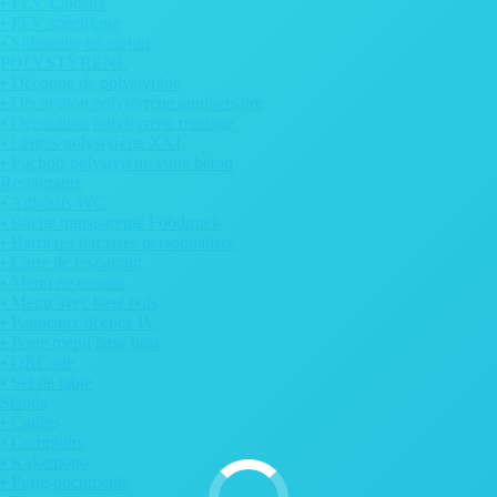
• PLV Linéaire
• PLV spécifique
• Silhouette en carton
POLYSTYRENE
• Découpe de polystyrène
• Décoration polystyrène anniversaire
• Décoration polystyrène mariage
• Lettres polystyrène XXL
• Pochoir polystyrène voile béton
Restaurants
• Adhésifs WC
• Bâche transparente Foodtruck
• Barrières terrasses personnalisée
• Carte de restaurant
• Menu restaurant
• Menu avec base bois
• Panneaux licence IV
• Porte menu base bois
• QRCode
• Set de table
Stands
• Cadres
• Comptoirs
• Kakemono
• Porte-documents