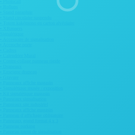
• Photocall
• Rollups
• Stand parapluie
• Stand circulaire suspendu
• Totem kakémono en carton alvéolaire
• XBanners
Signalétique
• Accessoire de signalisation
• Accroche porte
• Cadres
• Calendrier Mural
• Contre-collage panneau rigide
• Drapeaux
• Enseigne drapeau
• Gravure
• Panneaux affiche magasin
• Signalétique musée / exposition
• Kit signalétique magasin
• Panneaux signalisation
• Panneaux site industriel
• Panneaux affiche magasin
• Panneau d’affichage obligatoire
• Panneaux grand format 4 x 3
• Panneau parking
• Panneau totem de signalisation