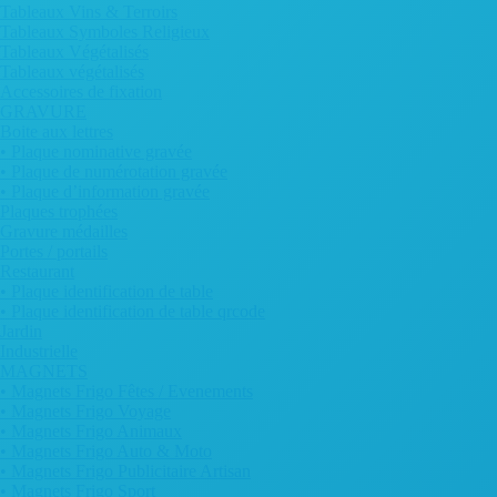
Tableaux Vins & Terroirs
Tableaux Symboles Religieux
Tableaux Végétalisés
Tableaux végétalisés
Accessoires de fixation
GRAVURE
Boite aux lettres
• Plaque nominative gravée
• Plaque de numérotation gravée
• Plaque d’information gravée
Plaques trophées
Gravure médailles
Portes / portails
Restaurant
• Plaque identification de table
• Plaque identification de table qrcode
Jardin
Industrielle
MAGNETS
• Magnets Frigo Fêtes / Evenements
• Magnets Frigo Voyage
• Magnets Frigo Animaux
• Magnets Frigo Auto & Moto
• Magnets Frigo Publicitaire Artisan
• Magnets Frigo Sport