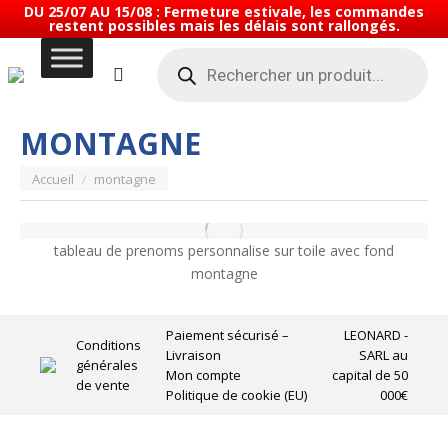
DU 25/07 AU 15/08 : Fermeture estivale, les commandes
restent possibles mais les délais sont rallongés.
Recherche
de
produits
MONTAGNE
Vous êtes ici :
Accueil
montagne
tableau de prenoms personnalise sur toile avec fond
montagne
Paiement sécurisé –
LEONARD -
Conditions
Livraison
SARL au
générales
Mon compte
capital de 50
de vente
Politique de cookie (EU)
000€