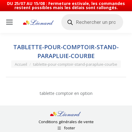
DU 25/07 AU 15/08 : Fermeture estivale, les commandes
restent possibles mais les délais sont rallongés.
Recherche
de
produits
TABLETTE-POUR-COMPTOIR-STAND-
PARAPLUIE-COURBE
Vous êtes ici :
Accueil
tablette-pour-comptoir-stand-parapluie-courbe
tablette comptoir en option
Conditions générales de vente
footer