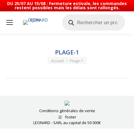
DU 25/07 AU 15/08 : Fermeture estivale, les commandes
restent possibles mais les délais sont rallongés.
Recherche
de
produits
PLAGE-1
Vous êtes ici :
Accueil
Plage-1
Conditions générales de vente
footer
LEONARD - SARL au capital de 50 000€