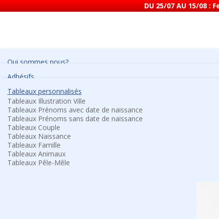
DU 25/07 AU 15/08 : 
Qui sommes nous?
Adhésifs
• Adhésif décoration mural skyline
Nos engagements
Tableaux personnalisés
• Adhésif de discretion vitrine
Tableaux Illustration Ville
• Adhésif de sécurité
Tableaux Prénoms avec date de naissance
• Adhésif dépoli design vitrine
Parc machine
Tableaux Prénoms sans date de naissance
• Adhésif pour miroir
Tableaux Couple
• Adhésif vitrine
Tableaux Naissance
• Adhésif visuel meuble
Services graphiques
Tableaux Famille
• Déploiement d'adhésif
Maquettes graphiques
Tableaux Animaux
• Etiquette 3D doming
Scan de plans
Tableaux Pêle-Mêle
• Etiquettes emballage
Tirage de plan grand format
• Etiquette electrostatique
• Film anti graffitis
Pose d'adhésif & vitrophanie
• Marquage véhicule / covering
• Micro perforé véhicule
• Post-it personnalisé
Service de pose / déploiement sur toute la France
• Kit signalétique magasin