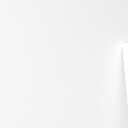
• Plaque identification de table qrcode
Jardin
Industrielle
MAGNETS
• Magnets Frigo Fêtes / Evenements
• Magnets Frigo Voyage
• Magnets Frigo Animaux
• Magnets Frigo Auto & Moto
• Magnets Frigo Publicitaire Artisan
• Magnets Frigo Sport
• Magnets Frigo Restaurant
• Magnets Frigo Imprimé & Découpe
• Magnets Frigo QR Code
• Magnet photobooth
CONTACT