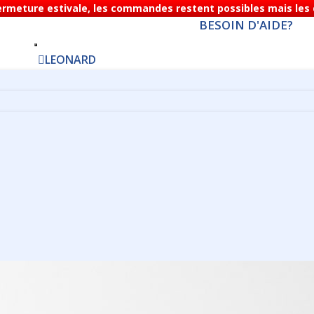
Fermeture estivale, les commandes restent possibles mais les d
BESOIN D'AIDE?
LEONARD
PRODUITS
TABLEAUX
GRAVURE
Boite aux lettres
• Plaque nominative gravée
• Plaque de numérotation gravée
• Plaque d'information gravée
Plaques trophées
Gravure médailles
Portes / portails
Restaurant
• Plaque identification de table